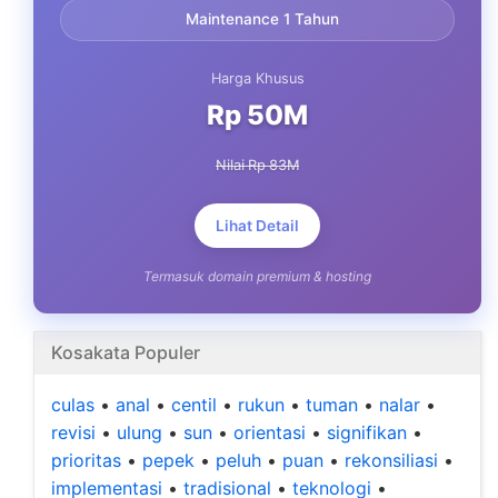
Maintenance 1 Tahun
Harga Khusus
Rp 50M
Nilai Rp 83M
Lihat Detail
Termasuk domain premium & hosting
Kosakata Populer
culas
•
anal
•
centil
•
rukun
•
tuman
•
nalar
•
revisi
•
ulung
•
sun
•
orientasi
•
signifikan
•
prioritas
•
pepek
•
peluh
•
puan
•
rekonsiliasi
•
implementasi
•
tradisional
•
teknologi
•