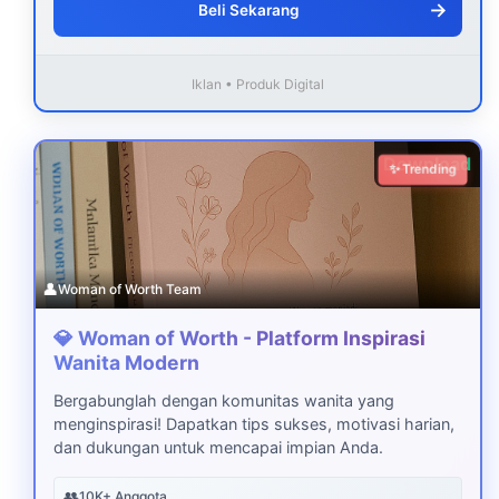
→
Beli Sekarang
Iklan • Produk Digital
Download
✨ Trending
👤
Woman of Worth Team
💎 Woman of Worth - Platform Inspirasi
Wanita Modern
Bergabunglah dengan komunitas wanita yang
menginspirasi! Dapatkan tips sukses, motivasi harian,
dan dukungan untuk mencapai impian Anda.
👥
10K+ Anggota