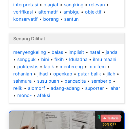
interpretasi
•
plagiat
•
sangking
•
relevan
•
verifikasi
•
alternatif
•
ambigu
•
objektif
•
konservatif
•
borang
•
santun
Sedang Dilihat
menyengkeling
•
balas
•
implisit
•
natal
•
janda
•
sengguk
•
bini
•
fikih
•
Iduladha
•
ilmu maani
•
politeistis
•
lapik
•
mentereng
•
morfem
•
rohaniah
•
jihad
•
openkap
•
putar balik
•
jilah
•
sahmura
•
susu puan
•
pancacita
•
semberip
•
relik
•
alomorf
•
adang-adang
•
suporter
•
lahar
•
mono-
•
afeksi
Rp 99.000
🔥 Terlaris
50% OFF