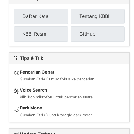
Daftar Kata
Tentang KBBI
KBBI Resmi
GitHub
💡 Tips & Trik
Pencarian Cepat
🎯
Gunakan Ctrl+K untuk fokus ke pencarian
Voice Search
🎤
Klik ikon mikrofon untuk pencarian suara
Dark Mode
🌙
Gunakan Ctrl+D untuk toggle dark mode
🆕 Update Terbaru