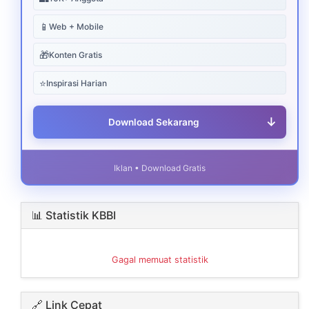
📱
Web + Mobile
🎁
Konten Gratis
⭐
Inspirasi Harian
↓
Download Sekarang
Iklan • Download Gratis
📊 Statistik KBBI
Gagal memuat statistik
🔗 Link Cepat