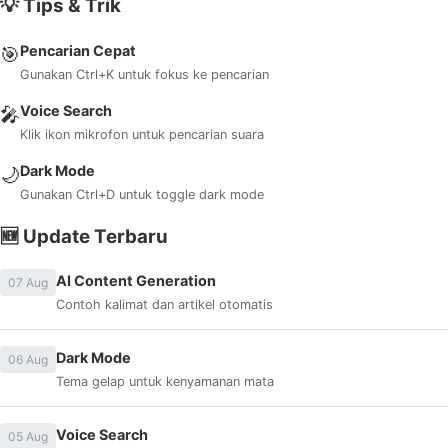
💡 Tips & Trik
Pencarian Cepat
🎯
Gunakan Ctrl+K untuk fokus ke pencarian
Voice Search
🎤
Klik ikon mikrofon untuk pencarian suara
Dark Mode
🌙
Gunakan Ctrl+D untuk toggle dark mode
🆕 Update Terbaru
AI Content Generation
07 Aug
Contoh kalimat dan artikel otomatis
Dark Mode
06 Aug
Tema gelap untuk kenyamanan mata
Voice Search
05 Aug