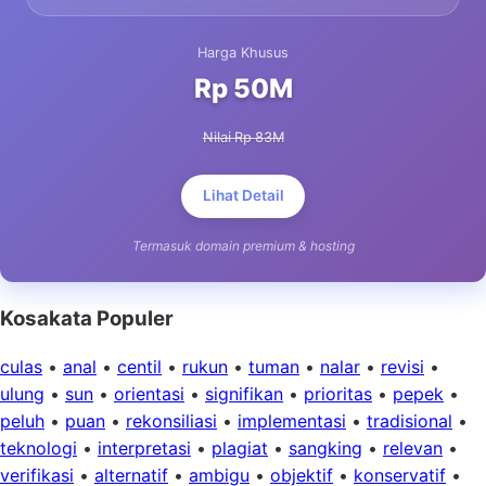
Harga Khusus
Rp 50M
Nilai Rp 83M
Lihat Detail
Termasuk domain premium & hosting
Kosakata Populer
culas
•
anal
•
centil
•
rukun
•
tuman
•
nalar
•
revisi
•
ulung
•
sun
•
orientasi
•
signifikan
•
prioritas
•
pepek
•
peluh
•
puan
•
rekonsiliasi
•
implementasi
•
tradisional
•
teknologi
•
interpretasi
•
plagiat
•
sangking
•
relevan
•
verifikasi
•
alternatif
•
ambigu
•
objektif
•
konservatif
•