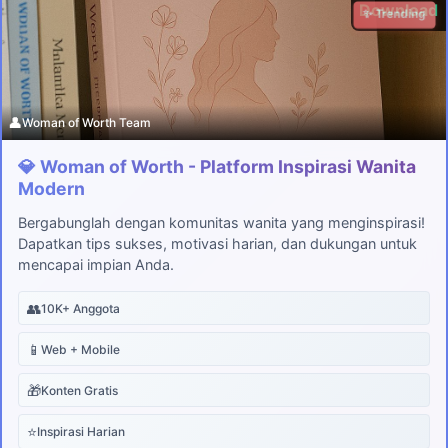
Download
✨ Trending
👤
Woman of Worth Team
💎 Woman of Worth - Platform Inspirasi Wanita
Modern
Bergabunglah dengan komunitas wanita yang menginspirasi!
Dapatkan tips sukses, motivasi harian, dan dukungan untuk
mencapai impian Anda.
👥
10K+ Anggota
📱
Web + Mobile
🎁
Konten Gratis
⭐
Inspirasi Harian