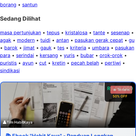
borang
•
santun
Sedang Dilihat
masa pertunjukan
•
tepus
•
kristalosa
•
tante
•
sesenap
•
agak
•
modern
•
tuidi
•
antan
•
pasukan gerak cepat
•
gu
•
barok
•
jimat
•
gauk
•
tes
•
kriteria
•
umbara
•
pasukan
para
•
serindai
•
kersang
•
yuris
•
bubar
•
orok-orok
•
puristis
•
ayun
•
cut
•
kretin
•
pecah belah
•
pertiwi
•
sindikasi
Rp 99.000
🔥 Terlaris
50% OFF
👤
Tim HabitKaya
📚 Ebook "Habit Kaya" - Panduan Lengkap