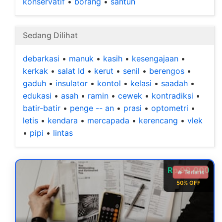
konservatif
•
borang
•
santun
Sedang Dilihat
debarkasi
•
manuk
•
kasih
•
kesengajaan
•
kerkak
•
salat Id
•
kerut
•
senil
•
berengos
•
gaduh
•
insulator
•
kontol
•
kelasi
•
saadah
•
edukasi
•
asah
•
ramin
•
cewek
•
kontradiksi
•
batir-batir
•
penge -- an
•
prasi
•
optometri
•
letis
•
kendara
•
mercapada
•
kerencang
•
vlek
•
pipi
•
lintas
Rp 99.000
🔥 Terlaris
50% OFF