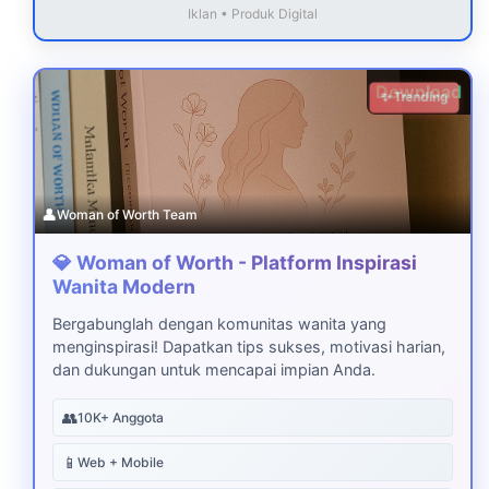
Iklan • Produk Digital
Download
✨ Trending
👤
Woman of Worth Team
💎 Woman of Worth - Platform Inspirasi
Wanita Modern
Bergabunglah dengan komunitas wanita yang
menginspirasi! Dapatkan tips sukses, motivasi harian,
dan dukungan untuk mencapai impian Anda.
👥
10K+ Anggota
📱
Web + Mobile