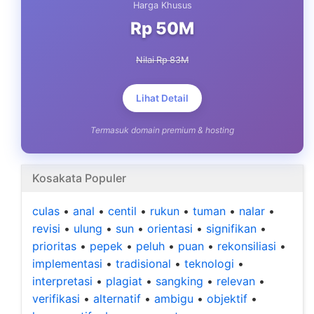
Harga Khusus
Rp 50M
Nilai Rp 83M
Lihat Detail
Termasuk domain premium & hosting
Kosakata Populer
culas
•
anal
•
centil
•
rukun
•
tuman
•
nalar
•
revisi
•
ulung
•
sun
•
orientasi
•
signifikan
•
prioritas
•
pepek
•
peluh
•
puan
•
rekonsiliasi
•
implementasi
•
tradisional
•
teknologi
•
interpretasi
•
plagiat
•
sangking
•
relevan
•
verifikasi
•
alternatif
•
ambigu
•
objektif
•