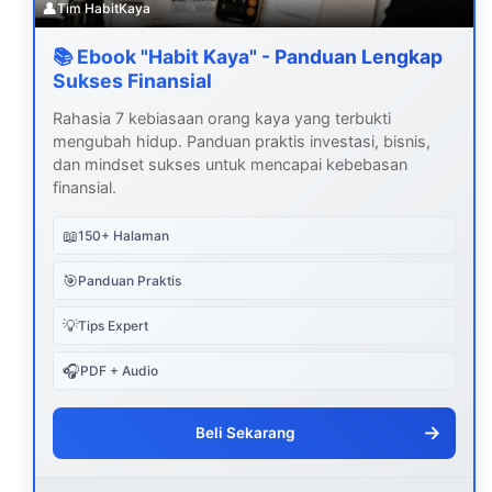
👤
Tim HabitKaya
📚 Ebook "Habit Kaya" - Panduan Lengkap
Sukses Finansial
Rahasia 7 kebiasaan orang kaya yang terbukti
mengubah hidup. Panduan praktis investasi, bisnis,
dan mindset sukses untuk mencapai kebebasan
finansial.
📖
150+ Halaman
🎯
Panduan Praktis
💡
Tips Expert
🎧
PDF + Audio
→
Beli Sekarang