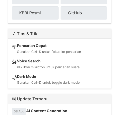
KBBI Resmi
GitHub
💡 Tips & Trik
Pencarian Cepat
🎯
Gunakan Ctrl+K untuk fokus ke pencarian
Voice Search
🎤
Klik ikon mikrofon untuk pencarian suara
Dark Mode
🌙
Gunakan Ctrl+D untuk toggle dark mode
🆕 Update Terbaru
AI Content Generation
08 Aug