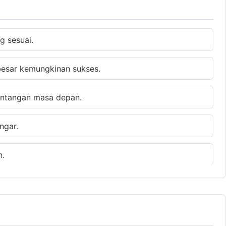
g sesuai.
 besar kemungkinan sukses.
tantangan masa depan.
ngar.
n.