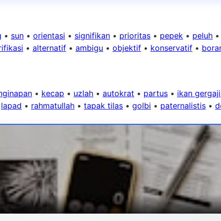
g
•
sun
•
orientasi
•
signifikan
•
prioritas
•
pepek
•
peluh
ifikasi
•
alternatif
•
ambigu
•
objektif
•
konservatif
•
bora
nginapan
•
kecap
•
uzlah
•
autokrat
•
partus
•
ikan gergaji
•
lapad
•
rahmatullah
•
tapak tilas
•
golbi
•
paternalistis
•
d