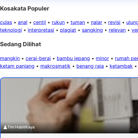
Kosakata Populer
culas
•
anal
•
centil
•
rukun
•
tuman
•
nalar
•
revisi
•
ulun
teknologi
•
interpretasi
•
plagiat
•
sangking
•
relevan
•
ver
Sedang Dilihat
mangkin
•
cerai-berai
•
bambu jepang
•
minor
•
rumah pe
ketam panjang
•
makrosmatik
•
benang raja
•
ketambak
👤
Tim HabitKaya