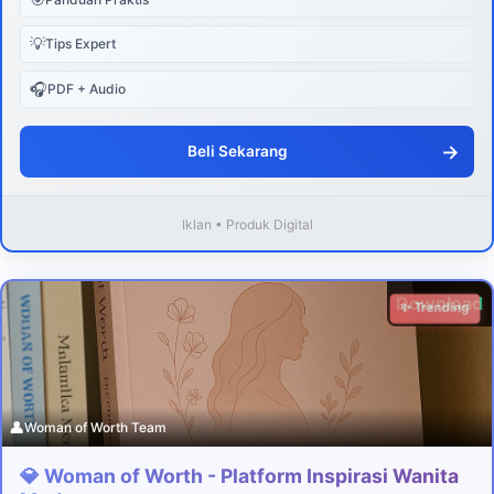
💡
Tips Expert
🎧
PDF + Audio
→
Beli Sekarang
Iklan • Produk Digital
Download
✨ Trending
👤
Woman of Worth Team
💎 Woman of Worth - Platform Inspirasi Wanita