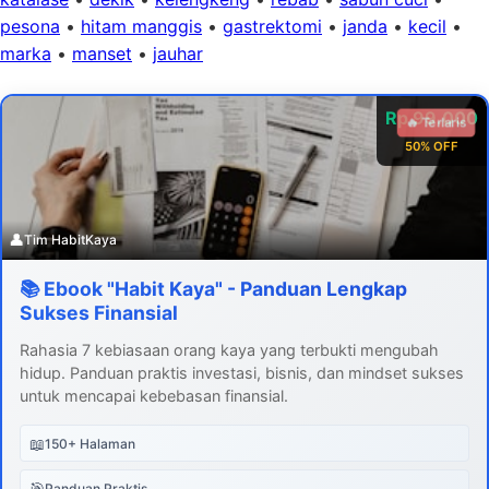
pesona
•
hitam manggis
•
gastrektomi
•
janda
•
kecil
•
marka
•
manset
•
jauhar
Rp 99.000
🔥 Terlaris
50% OFF
👤
Tim HabitKaya
📚 Ebook "Habit Kaya" - Panduan Lengkap
Sukses Finansial
Rahasia 7 kebiasaan orang kaya yang terbukti mengubah
hidup. Panduan praktis investasi, bisnis, dan mindset sukses
untuk mencapai kebebasan finansial.
📖
150+ Halaman
🎯
Panduan Praktis