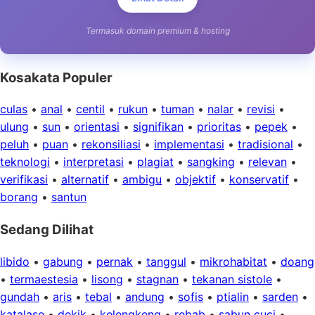
Termasuk domain premium & hosting
Kosakata Populer
culas
•
anal
•
centil
•
rukun
•
tuman
•
nalar
•
revisi
•
ulung
•
sun
•
orientasi
•
signifikan
•
prioritas
•
pepek
•
peluh
•
puan
•
rekonsiliasi
•
implementasi
•
tradisional
•
teknologi
•
interpretasi
•
plagiat
•
sangking
•
relevan
•
verifikasi
•
alternatif
•
ambigu
•
objektif
•
konservatif
•
borang
•
santun
Sedang Dilihat
libido
•
gabung
•
pernak
•
tanggul
•
mikrohabitat
•
doang
•
termaestesia
•
lisong
•
stagnan
•
tekanan sistole
•
gundah
•
aris
•
tebal
•
andung
•
sofis
•
ptialin
•
sarden
•
katalase
•
dekik
•
kelengkeng
•
rebab
•
sabun cuci
•