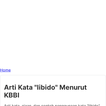
Home
Arti Kata "libido" Menurut
KBBI
Arti kata, ejaan, dan contoh penggunaan kata "libido"