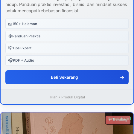
hidup. Panduan praktis investasi, bisnis, dan mindset sukses
untuk mencapai kebebasan finansial.
📖
150+ Halaman
🎯
Panduan Praktis
💡
Tips Expert
🎧
PDF + Audio
→
Beli Sekarang
Iklan • Produk Digital
Download
✨ Trending