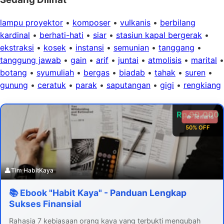
lampu proyektor
•
komposer
•
vulkanis
•
berbilang
kardinal
•
berhati-hati
•
siar
•
stasiun kapal bergerak
•
ekstraksi
•
kosek
•
instansi
•
semunian
•
tanggang
•
tanggung jawab
•
gain
•
arif
•
juntai
•
atmolisis
•
marital
•
botang
•
syumuliah
•
bergas
•
biadab
•
tahak
•
suren
•
gunung
•
ceratuk
•
parak
•
saputangan
•
gigi
•
rengkiang
Rp 99.000
🔥 Terlaris
50% OFF
👤
Tim HabitKaya
📚 Ebook "Habit Kaya" - Panduan Lengkap
Sukses Finansial
Rahasia 7 kebiasaan orang kaya yang terbukti mengubah