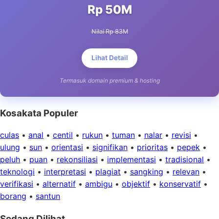
Rp 50M
Nilai Rp 83M
Lihat Detail
Termasuk domain premium & hosting
Kosakata Populer
culas
•
anal
•
centil
•
rukun
•
tuman
•
nalar
•
revisi
•
ulung
•
sun
•
orientasi
•
signifikan
•
prioritas
•
pepek
•
peluh
•
puan
•
rekonsiliasi
•
implementasi
•
tradisional
•
teknologi
•
interpretasi
•
plagiat
•
sangking
•
relevan
•
verifikasi
•
alternatif
•
ambigu
•
objektif
•
konservatif
•
borang
•
santun
Sedang Dilihat