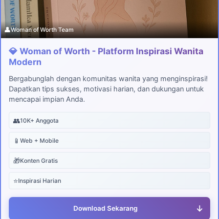
👤
Woman of Worth Team
💎 Woman of Worth - Platform Inspirasi Wanita
Modern
Bergabunglah dengan komunitas wanita yang menginspirasi!
Dapatkan tips sukses, motivasi harian, dan dukungan untuk
mencapai impian Anda.
👥
10K+ Anggota
📱
Web + Mobile
🎁
Konten Gratis
⭐
Inspirasi Harian
↓
Download Sekarang