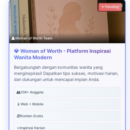
Download
✨ Trending
👤
Woman of Worth Team
💎 Woman of Worth - Platform Inspirasi
Wanita Modern
Bergabunglah dengan komunitas wanita yang
menginspirasi! Dapatkan tips sukses, motivasi harian,
dan dukungan untuk mencapai impian Anda.
👥
10K+ Anggota
📱
Web + Mobile
🎁
Konten Gratis
⭐
Inspirasi Harian