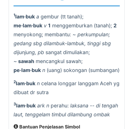
1
lam·buk
a
gembur (tt tanah);
me·lam·buk
v
1
menggemburkan (tanah);
2
menyokong; membantu: ~
perkumpulan;
gedang sbg dilambuk-lambuk, tinggi sbg
dijunjung, pb
sangat dimuliakan;
~
sawah
mencangkul sawah;
pe·lam·buk
n
(uang) sokongan (sumbangan)
2
lam·buk
n
celana longgar langgam Aceh yg
dibuat dr sutra
3
lam·buk
ark n
perahu:
laksana -- di tengah
laut, tenggelam timbul dilambung ombak
Bantuan Penjelasan Simbol