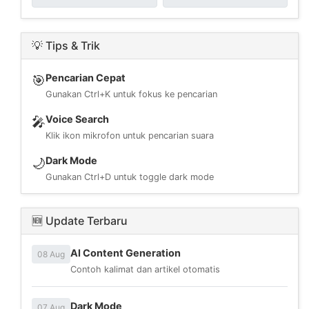
💡 Tips & Trik
Pencarian Cepat
🎯
Gunakan Ctrl+K untuk fokus ke pencarian
Voice Search
🎤
Klik ikon mikrofon untuk pencarian suara
Dark Mode
🌙
Gunakan Ctrl+D untuk toggle dark mode
🆕 Update Terbaru
AI Content Generation
08 Aug
Contoh kalimat dan artikel otomatis
Dark Mode
07 Aug