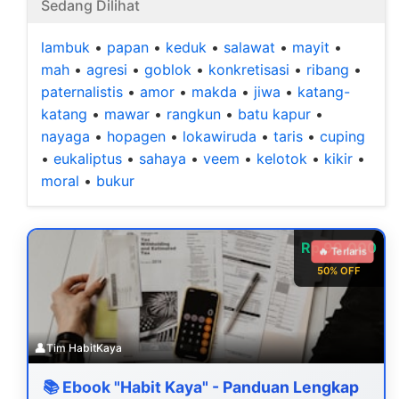
Sedang Dilihat
lambuk
•
papan
•
keduk
•
salawat
•
mayit
•
mah
•
agresi
•
goblok
•
konkretisasi
•
ribang
•
paternalistis
•
amor
•
makda
•
jiwa
•
katang-
katang
•
mawar
•
rangkun
•
batu kapur
•
nayaga
•
hopagen
•
lokawiruda
•
taris
•
cuping
•
eukaliptus
•
sahaya
•
veem
•
kelotok
•
kikir
•
moral
•
bukur
Rp 99.000
🔥 Terlaris
50% OFF
👤
Tim HabitKaya
📚 Ebook "Habit Kaya" - Panduan Lengkap