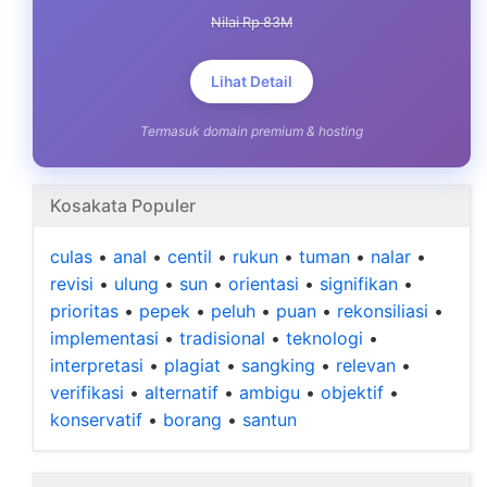
Nilai Rp 83M
Lihat Detail
Termasuk domain premium & hosting
Kosakata Populer
culas
•
anal
•
centil
•
rukun
•
tuman
•
nalar
•
revisi
•
ulung
•
sun
•
orientasi
•
signifikan
•
prioritas
•
pepek
•
peluh
•
puan
•
rekonsiliasi
•
implementasi
•
tradisional
•
teknologi
•
interpretasi
•
plagiat
•
sangking
•
relevan
•
verifikasi
•
alternatif
•
ambigu
•
objektif
•
konservatif
•
borang
•
santun