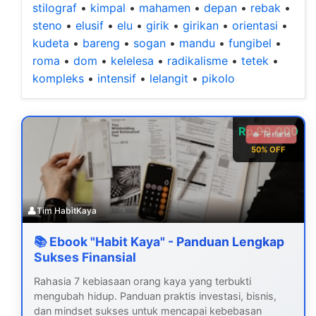
stilograf
•
kimpal
•
mahamen
•
depan
•
rebak
•
steno
•
elusif
•
elu
•
girik
•
girikan
•
orientasi
•
kudeta
•
bareng
•
sogan
•
mandu
•
fungibel
•
roma
•
dom
•
kelelesa
•
radikalisme
•
tetek
•
kompleks
•
intensif
•
lelangit
•
pikolo
Rp 99.000
🔥 Terlaris
50% OFF
👤
Tim HabitKaya
📚 Ebook "Habit Kaya" - Panduan Lengkap
Sukses Finansial
Rahasia 7 kebiasaan orang kaya yang terbukti
mengubah hidup. Panduan praktis investasi, bisnis,
dan mindset sukses untuk mencapai kebebasan