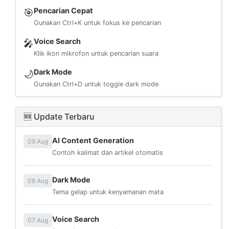
Pencarian Cepat
🎯
Gunakan Ctrl+K untuk fokus ke pencarian
Voice Search
🎤
Klik ikon mikrofon untuk pencarian suara
Dark Mode
🌙
Gunakan Ctrl+D untuk toggle dark mode
🆕 Update Terbaru
AI Content Generation
09 Aug
Contoh kalimat dan artikel otomatis
Dark Mode
08 Aug
Tema gelap untuk kenyamanan mata
Voice Search
07 Aug