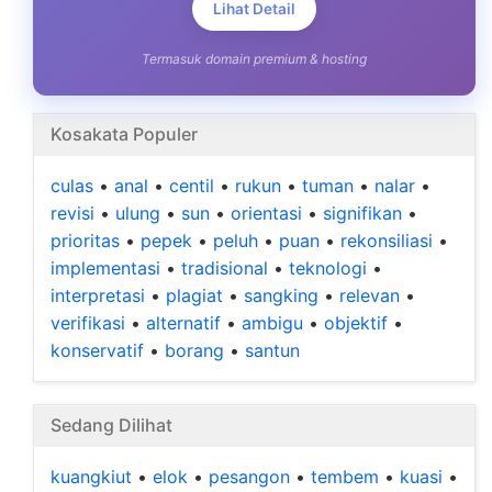
Lihat Detail
Termasuk domain premium & hosting
Kosakata Populer
culas
•
anal
•
centil
•
rukun
•
tuman
•
nalar
•
revisi
•
ulung
•
sun
•
orientasi
•
signifikan
•
prioritas
•
pepek
•
peluh
•
puan
•
rekonsiliasi
•
implementasi
•
tradisional
•
teknologi
•
interpretasi
•
plagiat
•
sangking
•
relevan
•
verifikasi
•
alternatif
•
ambigu
•
objektif
•
konservatif
•
borang
•
santun
Sedang Dilihat
kuangkiut
•
elok
•
pesangon
•
tembem
•
kuasi
•