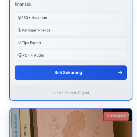
finansial.
📖
150+ Halaman
🎯
Panduan Praktis
💡
Tips Expert
🎧
PDF + Audio
→
Beli Sekarang
Iklan • Produk Digital
Download
✨ Trending