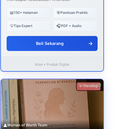
📖
🎯
150+ Halaman
Panduan Praktis
💡
🎧
Tips Expert
PDF + Audio
→
Beli Sekarang
Iklan • Produk Digital
Download
✨ Trending
👤
Woman of Worth Team