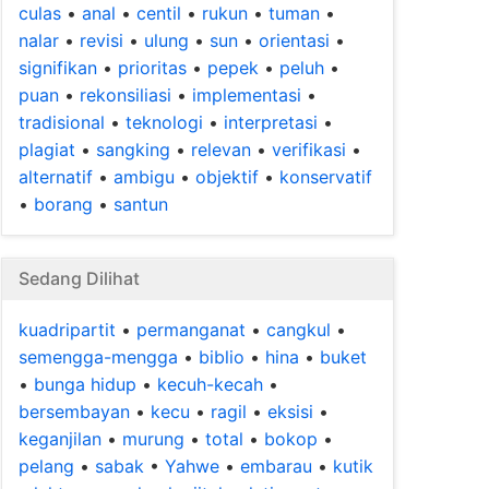
culas
•
anal
•
centil
•
rukun
•
tuman
•
nalar
•
revisi
•
ulung
•
sun
•
orientasi
•
signifikan
•
prioritas
•
pepek
•
peluh
•
puan
•
rekonsiliasi
•
implementasi
•
tradisional
•
teknologi
•
interpretasi
•
plagiat
•
sangking
•
relevan
•
verifikasi
•
alternatif
•
ambigu
•
objektif
•
konservatif
•
borang
•
santun
Sedang Dilihat
kuadripartit
•
permanganat
•
cangkul
•
semengga-mengga
•
biblio
•
hina
•
buket
•
bunga hidup
•
kecuh-kecah
•
bersembayan
•
kecu
•
ragil
•
eksisi
•
keganjilan
•
murung
•
total
•
bokop
•
pelang
•
sabak
•
Yahwe
•
embarau
•
kutik