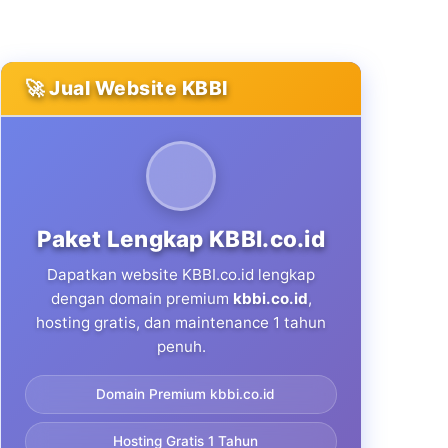
🚀 Jual Website KBBI
Paket Lengkap KBBI.co.id
Dapatkan website KBBI.co.id lengkap
dengan domain premium
kbbi.co.id
,
hosting gratis, dan maintenance 1 tahun
penuh.
Domain Premium kbbi.co.id
Hosting Gratis 1 Tahun