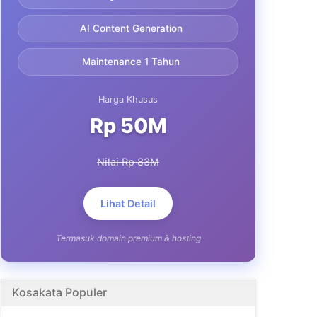
AI Content Generation
Maintenance 1 Tahun
Harga Khusus
Rp 50M
Nilai Rp 83M
Lihat Detail
Termasuk domain premium & hosting
Kosakata Populer