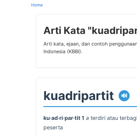
Home
Arti Kata "kuadripa
Arti kata, ejaan, dan contoh penggunaa
Indonesia (KBBI).
kuadripartit
🔊
ku·ad·ri·par·tit 1
a
terdiri atau terba
peserta