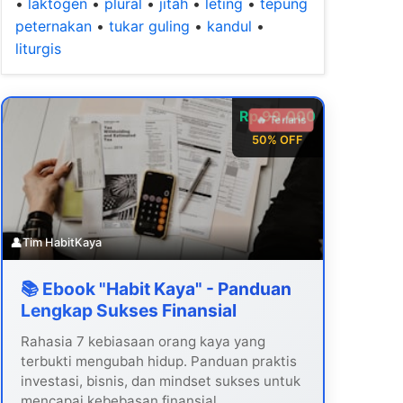
•
laktogen
•
plural
•
jitah
•
leting
•
tepung
peternakan
•
tukar guling
•
kandul
•
liturgis
Rp 99.000
🔥 Terlaris
50% OFF
👤
Tim HabitKaya
📚 Ebook "Habit Kaya" - Panduan
Lengkap Sukses Finansial
Rahasia 7 kebiasaan orang kaya yang
terbukti mengubah hidup. Panduan praktis
investasi, bisnis, dan mindset sukses untuk
mencapai kebebasan finansial.