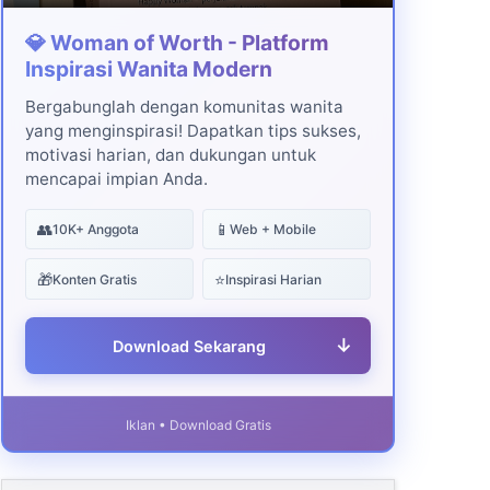
💎 Woman of Worth - Platform
Inspirasi Wanita Modern
Bergabunglah dengan komunitas wanita
yang menginspirasi! Dapatkan tips sukses,
motivasi harian, dan dukungan untuk
mencapai impian Anda.
👥
📱
10K+ Anggota
Web + Mobile
🎁
⭐
Konten Gratis
Inspirasi Harian
↓
Download Sekarang
Iklan • Download Gratis