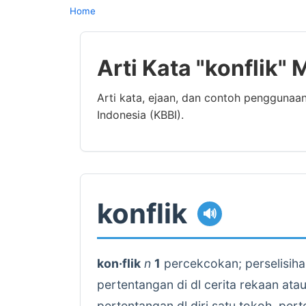
Home
Arti Kata "konflik"
Arti kata, ejaan, dan contoh penggunaa
Indonesia (KBBI).
konflik
🔊
kon·flik
n
1
percekcokan; perselisiha
pertentangan di dl cerita rekaan at
pertentangan dl diri satu tokoh, per