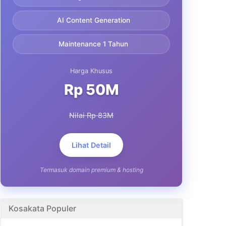
AI Content Generation
Maintenance 1 Tahun
Harga Khusus
Rp 50M
Nilai Rp 83M
Lihat Detail
Termasuk domain premium & hosting
Kosakata Populer