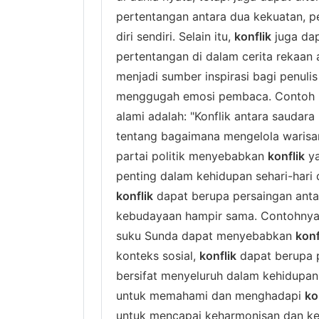
pertentangan antara dua kekuatan, pe
diri sendiri. Selain itu,
konflik
juga dap
pertentangan di dalam cerita rekaan 
menjadi sumber inspirasi bagi penuli
menggugah emosi pembaca. Contoh
alami adalah: "Konflik antara saudar
tentang bagaimana mengelola warisan
partai politik menyebabkan
konflik
ya
penting dalam kehidupan sehari-hari 
konflik
dapat berupa persaingan anta
kebudayaan hampir sama. Contohnya
suku Sunda dapat menyebabkan
konf
konteks sosial,
konflik
dapat berupa 
bersifat menyeluruh dalam kehidupan s
untuk memahami dan menghadapi
ko
untuk mencapai keharmonisan dan k