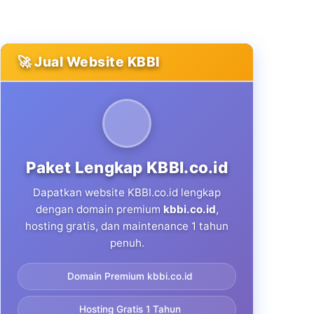
🚀 Jual Website KBBI
Paket Lengkap KBBI.co.id
Dapatkan website KBBI.co.id lengkap
dengan domain premium
kbbi.co.id
,
hosting gratis, dan maintenance 1 tahun
penuh.
Domain Premium kbbi.co.id
Hosting Gratis 1 Tahun