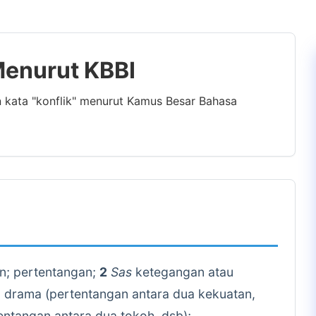
 Menurut KBBI
n kata "konflik" menurut Kamus Besar Bahasa
n; pertentangan;
2
Sas
ketegangan atau
au drama (pertentangan antara dua kekuatan,
tentangan antara dua tokoh, dsb);