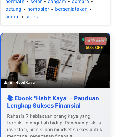
normatif
•
solar
•
cangam
•
cemara
•
betung
•
homosfer
•
bersenjatakan
•
amboi
•
sarok
Rp 99.000
🔥 Terlaris
50% OFF
👤
Tim HabitKaya
📚 Ebook "Habit Kaya" - Panduan
Lengkap Sukses Finansial
Rahasia 7 kebiasaan orang kaya yang
terbukti mengubah hidup. Panduan praktis
investasi, bisnis, dan mindset sukses untuk
mencapai kebebasan finansial.