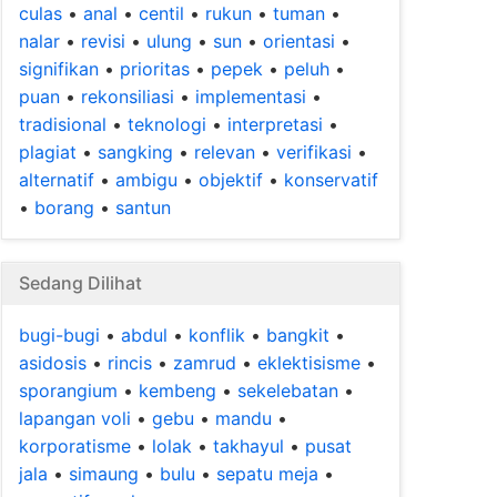
culas
•
anal
•
centil
•
rukun
•
tuman
•
nalar
•
revisi
•
ulung
•
sun
•
orientasi
•
signifikan
•
prioritas
•
pepek
•
peluh
•
puan
•
rekonsiliasi
•
implementasi
•
tradisional
•
teknologi
•
interpretasi
•
plagiat
•
sangking
•
relevan
•
verifikasi
•
alternatif
•
ambigu
•
objektif
•
konservatif
•
borang
•
santun
Sedang Dilihat
bugi-bugi
•
abdul
•
konflik
•
bangkit
•
asidosis
•
rincis
•
zamrud
•
eklektisisme
•
sporangium
•
kembeng
•
sekelebatan
•
lapangan voli
•
gebu
•
mandu
•
korporatisme
•
lolak
•
takhayul
•
pusat
jala
•
simaung
•
bulu
•
sepatu meja
•