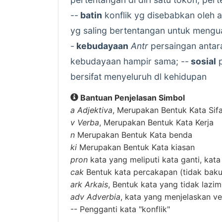
--
batin
konflik yg disebabkan oleh 
yg saling bertentangan untuk mengua
-
kebudayaan
Antr
persaingan antar
kebudayaan hampir sama; --
sosial
p
bersifat menyeluruh dl kehidupan
Bantuan Penjelasan Simbol
a
Adjektiva
, Merupakan Bentuk Kata Sif
v
Verba
, Merupakan Bentuk Kata Kerja
n
Merupakan Bentuk Kata benda
ki
Merupakan Bentuk Kata kiasan
pron
kata yang meliputi kata ganti, kata
cak
Bentuk kata percakapan (tidak baku
ark
Arkais
, Bentuk kata yang tidak lazi
adv
Adverbia
, kata yang menjelaskan ver
--
Pengganti kata "konflik"