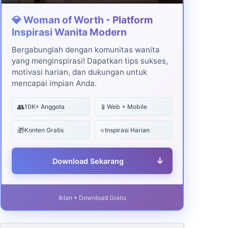
💎 Woman of Worth - Platform
Inspirasi Wanita Modern
Bergabunglah dengan komunitas wanita
yang menginspirasi! Dapatkan tips sukses,
motivasi harian, dan dukungan untuk
mencapai impian Anda.
👥
📱
10K+ Anggota
Web + Mobile
🎁
⭐
Konten Gratis
Inspirasi Harian
↓
Download Sekarang
Iklan • Download Gratis