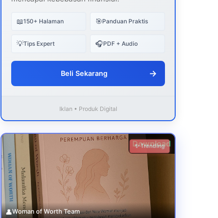
📖
🎯
150+ Halaman
Panduan Praktis
💡
🎧
Tips Expert
PDF + Audio
→
Beli Sekarang
Iklan • Produk Digital
Download
✨ Trending
👤
Woman of Worth Team