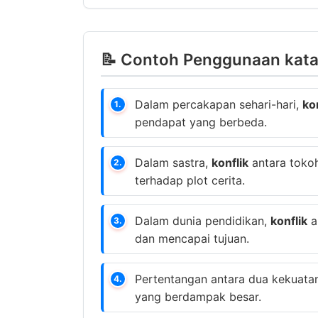
📝 Contoh Penggunaan kata 
Dalam percakapan sehari-hari,
ko
1.
pendapat yang berbeda.
Dalam sastra,
konflik
antara toko
2.
terhadap plot cerita.
Dalam dunia pendidikan,
konflik
a
3.
dan mencapai tujuan.
Pertentangan antara dua kekuat
4.
yang berdampak besar.