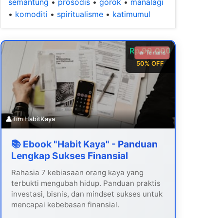
semantung
•
prosodis
•
gorok
•
manalagi
•
komoditi
•
spiritualisme
•
katimumul
Rp 99.000
🔥 Terlaris
50% OFF
👤
Tim HabitKaya
📚 Ebook "Habit Kaya" - Panduan
Lengkap Sukses Finansial
Rahasia 7 kebiasaan orang kaya yang
terbukti mengubah hidup. Panduan praktis
investasi, bisnis, dan mindset sukses untuk
mencapai kebebasan finansial.