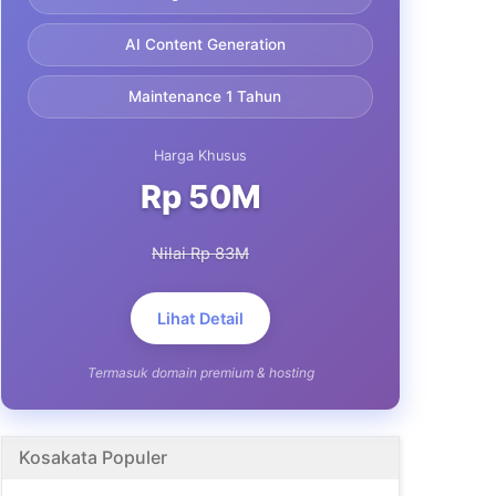
AI Content Generation
Maintenance 1 Tahun
Harga Khusus
Rp 50M
Nilai Rp 83M
Lihat Detail
Termasuk domain premium & hosting
Kosakata Populer