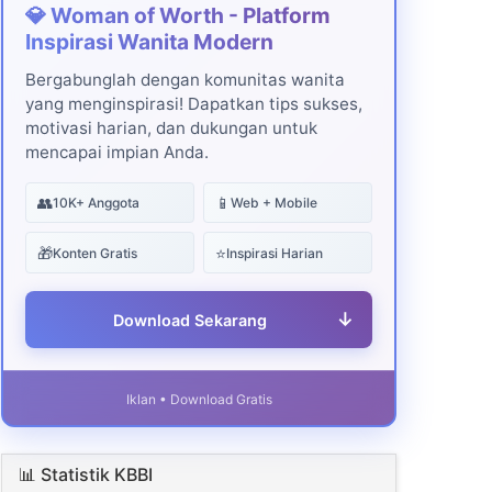
💎 Woman of Worth - Platform
Inspirasi Wanita Modern
Bergabunglah dengan komunitas wanita
yang menginspirasi! Dapatkan tips sukses,
motivasi harian, dan dukungan untuk
mencapai impian Anda.
👥
📱
10K+ Anggota
Web + Mobile
🎁
⭐
Konten Gratis
Inspirasi Harian
↓
Download Sekarang
Iklan • Download Gratis
📊 Statistik KBBI