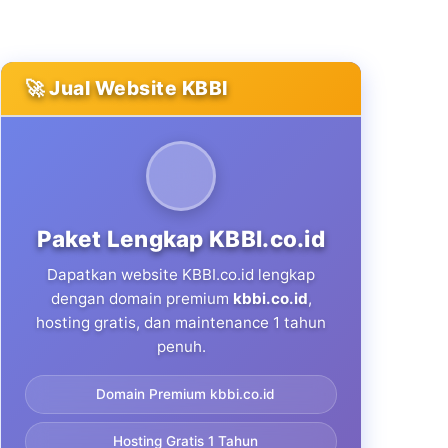
🚀 Jual Website KBBI
Paket Lengkap KBBI.co.id
Dapatkan website KBBI.co.id lengkap
dengan domain premium
kbbi.co.id
,
hosting gratis, dan maintenance 1 tahun
penuh.
Domain Premium kbbi.co.id
Hosting Gratis 1 Tahun