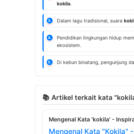
kokila
.
Dalam lagu tradisional, suara
koki
3.
Pendidikan lingkungan hidup me
4.
ekosistem.
Di kebun binatang, pengunjung d
5.
📚 Artikel terkait kata "kokil
Mengenal Kata 'kokila' - Inspir
Mengenal Kata "Kokila" 