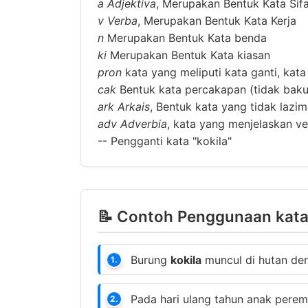
a
Adjektiva
, Merupakan Bentuk Kata Sif
v
Verba
, Merupakan Bentuk Kata Kerja
n
Merupakan Bentuk Kata benda
ki
Merupakan Bentuk Kata kiasan
pron
kata yang meliputi kata ganti, kata
cak
Bentuk kata percakapan (tidak baku
ark
Arkais
, Bentuk kata yang tidak lazi
adv
Adverbia
, kata yang menjelaskan ver
--
Pengganti kata "kokila"
📝 Contoh Penggunaan kata 
Burung
kokila
muncul di hutan den
1.
Pada hari ulang tahun anak pere
2.