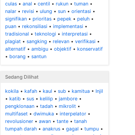
culas
•
anal
•
centil
•
rukun
•
tuman
•
nalar
•
revisi
•
ulung
•
sun
•
orientasi
•
signifikan
•
prioritas
•
pepek
•
peluh
•
puan
•
rekonsiliasi
•
implementasi
•
tradisional
•
teknologi
•
interpretasi
•
plagiat
•
sangking
•
relevan
•
verifikasi
•
alternatif
•
ambigu
•
objektif
•
konservatif
•
borang
•
santun
Sedang Dilihat
kokila
•
kafah
•
kaul
•
sub
•
kamitua
•
Injil
•
katib
•
sus
•
kelilip
•
jambore
•
pengklonaan
•
tadah
•
mikrolit
•
multifaset
•
dwimuka
•
interpelator
•
revolusioner
•
awan
•
tante
•
tanah
tumpah darah
•
anakrus
•
gagal
•
tumpu
•