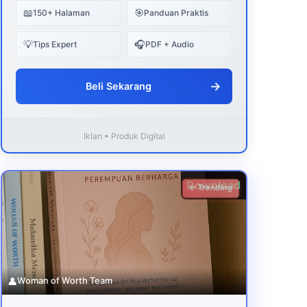
📖
🎯
150+ Halaman
Panduan Praktis
💡
🎧
Tips Expert
PDF + Audio
→
Beli Sekarang
Iklan • Produk Digital
Download
✨ Trending
👤
Woman of Worth Team