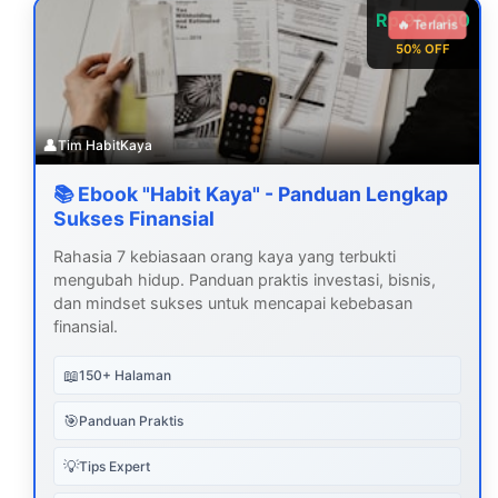
Rp 99.000
🔥 Terlaris
50% OFF
👤
Tim HabitKaya
📚 Ebook "Habit Kaya" - Panduan Lengkap
Sukses Finansial
Rahasia 7 kebiasaan orang kaya yang terbukti
mengubah hidup. Panduan praktis investasi, bisnis,
dan mindset sukses untuk mencapai kebebasan
finansial.
📖
150+ Halaman
🎯
Panduan Praktis
💡
Tips Expert