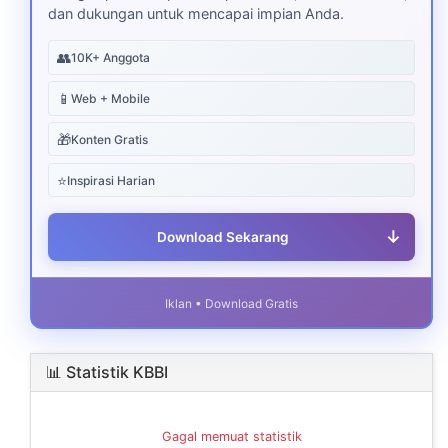
dan dukungan untuk mencapai impian Anda.
👥
10K+ Anggota
📱
Web + Mobile
🎁
Konten Gratis
⭐
Inspirasi Harian
↓
Download Sekarang
Iklan • Download Gratis
📊 Statistik KBBI
Gagal memuat statistik