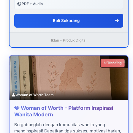
🎧
PDF + Audio
→
Beli Sekarang
Iklan • Produk Digital
Download
✨ Trending
👤
Woman of Worth Team
💎 Woman of Worth - Platform Inspirasi
Wanita Modern
Bergabunglah dengan komunitas wanita yang
menginspirasi! Dapatkan tips sukses, motivasi harian,