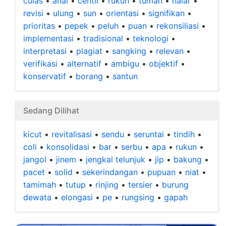
culas
•
anal
•
centil
•
rukun
•
tuman
•
nalar
•
revisi
•
ulung
•
sun
•
orientasi
•
signifikan
•
prioritas
•
pepek
•
peluh
•
puan
•
rekonsiliasi
•
implementasi
•
tradisional
•
teknologi
•
interpretasi
•
plagiat
•
sangking
•
relevan
•
verifikasi
•
alternatif
•
ambigu
•
objektif
•
konservatif
•
borang
•
santun
Sedang Dilihat
kicut
•
revitalisasi
•
sendu
•
seruntai
•
tindih
•
coli
•
konsolidasi
•
bar
•
serbu
•
apa
•
rukun
•
jangol
•
jinem
•
jengkal telunjuk
•
jip
•
bakung
•
pacet
•
solid
•
sekerindangan
•
pupuan
•
niat
•
tamimah
•
tutup
•
rinjing
•
tersier
•
burung
dewata
•
elongasi
•
pe
•
rungsing
•
gapah