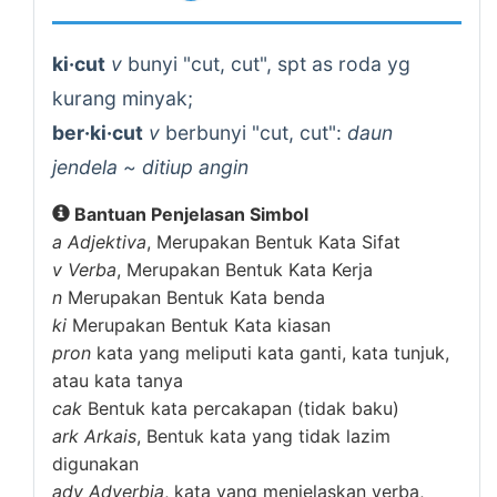
ki·cut
v
bunyi "cut, cut", spt as roda yg
kurang minyak;
ber·ki·cut
v
berbunyi "cut, cut":
daun
jendela ~ ditiup angin
Bantuan Penjelasan Simbol
a
Adjektiva
, Merupakan Bentuk Kata Sifat
v
Verba
, Merupakan Bentuk Kata Kerja
n
Merupakan Bentuk Kata benda
ki
Merupakan Bentuk Kata kiasan
pron
kata yang meliputi kata ganti, kata tunjuk,
atau kata tanya
cak
Bentuk kata percakapan (tidak baku)
ark
Arkais
, Bentuk kata yang tidak lazim
digunakan
adv
Adverbia
, kata yang menjelaskan verba,