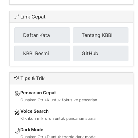
🔗 Link Cepat
Daftar Kata
Tentang KBBI
KBBI Resmi
GitHub
💡 Tips & Trik
Pencarian Cepat
🎯
Gunakan Ctrl+K untuk fokus ke pencarian
Voice Search
🎤
Klik ikon mikrofon untuk pencarian suara
Dark Mode
🌙
Gunakan Ctrl+D untuk toggle dark mode