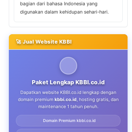
bagian dari bahasa Indonesia yang
digunakan dalam kehidupan sehari-hari.
🚀 Jual Website KBBI
Paket Lengkap KBBI.co.id
Dapatkan website KBBI.co.id lengkap dengan
domain premium
kbbi.co.id
, hosting gratis, dan
maintenance 1 tahun penuh.
Domain Premium kbbi.co.id