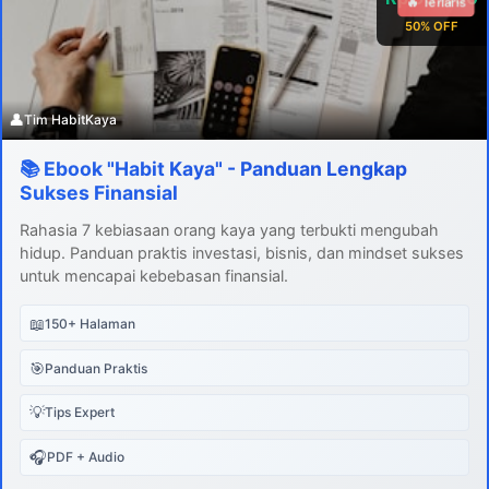
🔥 Terlaris
50% OFF
👤
Tim HabitKaya
📚 Ebook "Habit Kaya" - Panduan Lengkap
Sukses Finansial
Rahasia 7 kebiasaan orang kaya yang terbukti mengubah
hidup. Panduan praktis investasi, bisnis, dan mindset sukses
untuk mencapai kebebasan finansial.
📖
150+ Halaman
🎯
Panduan Praktis
💡
Tips Expert
🎧
PDF + Audio