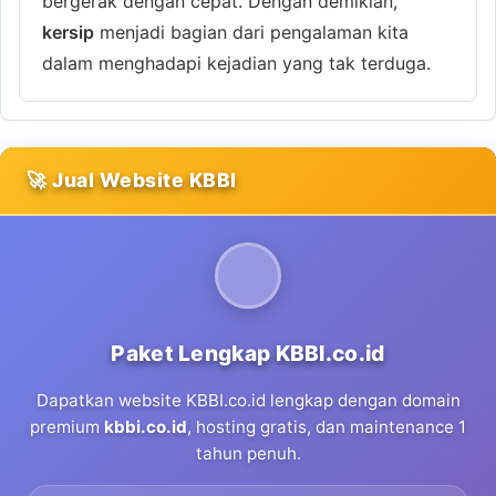
bergerak dengan cepat. Dengan demikian,
kersip
menjadi bagian dari pengalaman kita
dalam menghadapi kejadian yang tak terduga.
🚀 Jual Website KBBI
Paket Lengkap KBBI.co.id
Dapatkan website KBBI.co.id lengkap dengan domain
premium
kbbi.co.id
, hosting gratis, dan maintenance 1
tahun penuh.