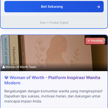
→
Beli Sekarang
Iklan • Produk Digital
Download
✨ Trending
👤
Woman of Worth Team
💎 Woman of Worth - Platform Inspirasi Wanita
Modern
Bergabunglah dengan komunitas wanita yang menginspirasi!
Dapatkan tips sukses, motivasi harian, dan dukungan untuk
mencapai impian Anda.