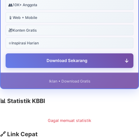
👥
10K+ Anggota
📱
Web + Mobile
🎁
Konten Gratis
⭐
Inspirasi Harian
↓
Download Sekarang
Iklan • Download Gratis
📊 Statistik KBBI
Gagal memuat statistik
🔗 Link Cepat