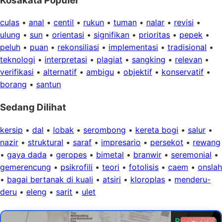
Kosakata Populer
culas
•
anal
•
centil
•
rukun
•
tuman
•
nalar
•
revisi
•
ulung
•
sun
•
orientasi
•
signifikan
•
prioritas
•
pepek
•
peluh
•
puan
•
rekonsiliasi
•
implementasi
•
tradisional
•
teknologi
•
interpretasi
•
plagiat
•
sangking
•
relevan
•
verifikasi
•
alternatif
•
ambigu
•
objektif
•
konservatif
•
borang
•
santun
Sedang Dilihat
kersip
•
dal
•
lobak
•
serombong
•
kereta bogi
•
salur
•
nazir
•
struktural
•
saraf
•
impresario
•
persekot
•
rewang
•
gaya dada
•
geropes
•
bimetal
•
branwir
•
seremonial
•
gemerencung
•
psikrofili
•
teori
•
fotolisis
•
caem
•
onslah
•
bagai bertanak di kuali
•
atsiri
•
kloroplas
•
menderu-
deru
•
eleng
•
sarit
•
ulet
Rp 99.000