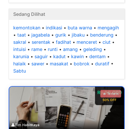
Sedang Dilihat
kemontokan
•
indikasi
•
buta warna
•
mengagih
•
taat
•
jagabela
•
gurik
•
jibaku
•
benderung
•
sakral
•
serentak
•
fadihat
•
menceret
•
ciut
•
intuisi
•
rame
•
runti
•
amang
•
geleding
•
karunia
•
saguir
•
kadut
•
kawin
•
dentam
•
halaik
•
sawer
•
masakat
•
bobrok
•
duratif
•
Sabtu
Rp 99.000
🔥 Terlaris
50% OFF
👤
Tim HabitKaya