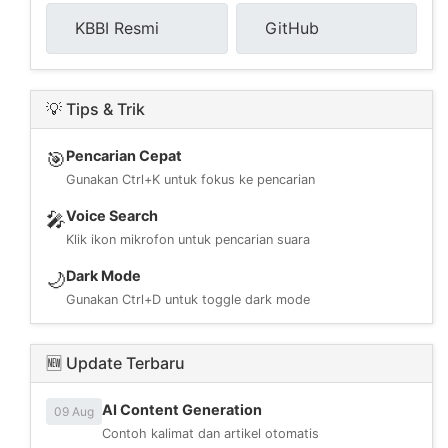
KBBI Resmi
GitHub
💡 Tips & Trik
Pencarian Cepat
🎯
Gunakan Ctrl+K untuk fokus ke pencarian
Voice Search
🎤
Klik ikon mikrofon untuk pencarian suara
Dark Mode
🌙
Gunakan Ctrl+D untuk toggle dark mode
🆕 Update Terbaru
AI Content Generation
09 Aug
Contoh kalimat dan artikel otomatis