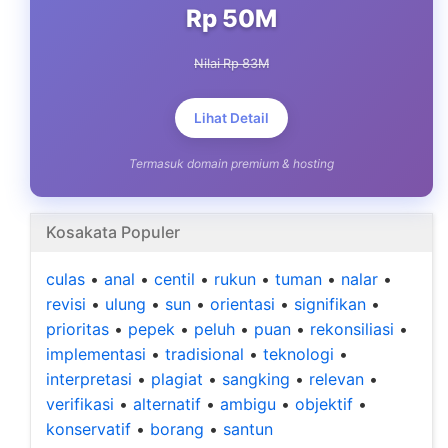
Rp 50M
Nilai Rp 83M
Lihat Detail
Termasuk domain premium & hosting
Kosakata Populer
culas
•
anal
•
centil
•
rukun
•
tuman
•
nalar
•
revisi
•
ulung
•
sun
•
orientasi
•
signifikan
•
prioritas
•
pepek
•
peluh
•
puan
•
rekonsiliasi
•
implementasi
•
tradisional
•
teknologi
•
interpretasi
•
plagiat
•
sangking
•
relevan
•
verifikasi
•
alternatif
•
ambigu
•
objektif
•
konservatif
•
borang
•
santun