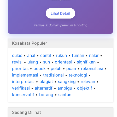
Lihat Detail
Termasuk domain premium & hosting
Kosakata Populer
culas
•
anal
•
centil
•
rukun
•
tuman
•
nalar
•
revisi
•
ulung
•
sun
•
orientasi
•
signifikan
•
prioritas
•
pepek
•
peluh
•
puan
•
rekonsiliasi
•
implementasi
•
tradisional
•
teknologi
•
interpretasi
•
plagiat
•
sangking
•
relevan
•
verifikasi
•
alternatif
•
ambigu
•
objektif
•
konservatif
•
borang
•
santun
Sedang Dilihat