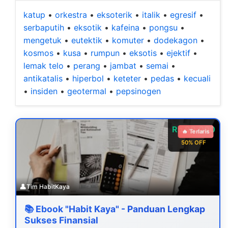
katup
•
orkestra
•
eksoterik
•
italik
•
egresif
•
serbaputih
•
eksotik
•
kafeina
•
pongsu
•
mengetuk
•
eutektik
•
komuter
•
dodekagon
•
kosmos
•
kusa
•
rumpun
•
eksotis
•
ejektif
•
lemak telo
•
perang
•
jambat
•
semai
•
antikatalis
•
hiperbol
•
keteter
•
pedas
•
kecuali
•
insiden
•
geotermal
•
pepsinogen
Rp 99.000
🔥 Terlaris
50% OFF
👤
Tim HabitKaya
📚 Ebook "Habit Kaya" - Panduan Lengkap
Sukses Finansial