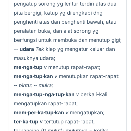
pengatup sorong yg lentur terdiri atas dua
pita bergigi, katup yg dilengkapi dng
penghenti atas dan penghenti bawah, atau
peralatan buka, dan alat sorong yg
berfungsi untuk membuka dan menutup gigi;
--
udara
Tek
klep yg mengatur keluar dan
masuknya udara;
me·nga·tup
v
menutup rapat-rapat;
me·nga·tup·kan
v
menutupkan rapat-rapat:
~
pintu; ~ muka;
me·nga·tup-nga·tup·kan
v
berkali-kali
mengatupkan rapat-rapat;
mem·per·ka·tup·kan
v
mengatupkan;
ter·ka·tup
v
tertutup rapat-rapat;
terkancing (tt mulut):
mulutnya ~ ketika