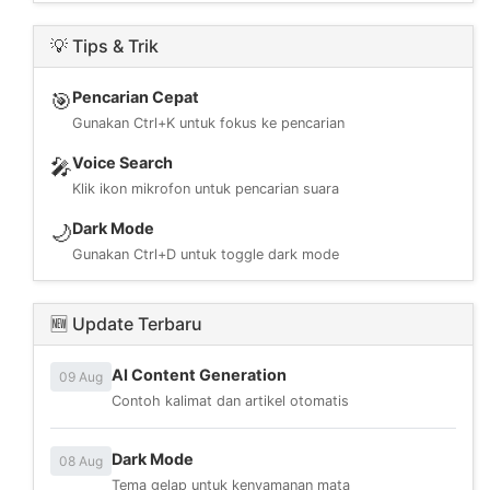
💡 Tips & Trik
Pencarian Cepat
🎯
Gunakan Ctrl+K untuk fokus ke pencarian
Voice Search
🎤
Klik ikon mikrofon untuk pencarian suara
Dark Mode
🌙
Gunakan Ctrl+D untuk toggle dark mode
🆕 Update Terbaru
AI Content Generation
09 Aug
Contoh kalimat dan artikel otomatis
Dark Mode
08 Aug
Tema gelap untuk kenyamanan mata