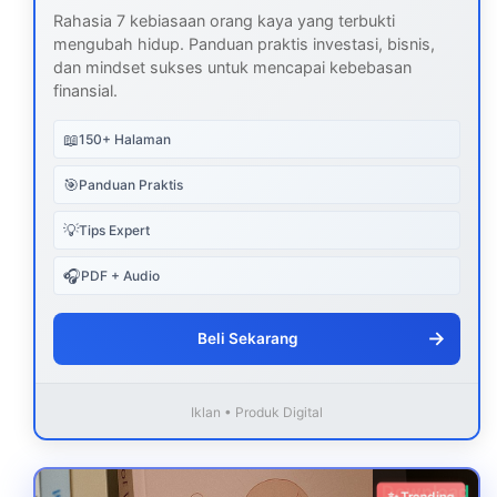
Rahasia 7 kebiasaan orang kaya yang terbukti
mengubah hidup. Panduan praktis investasi, bisnis,
dan mindset sukses untuk mencapai kebebasan
finansial.
📖
150+ Halaman
🎯
Panduan Praktis
💡
Tips Expert
🎧
PDF + Audio
→
Beli Sekarang
Iklan • Produk Digital
Download
✨ Trending