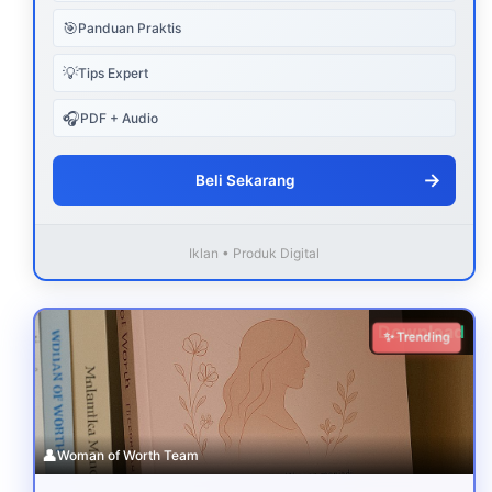
🎯
Panduan Praktis
💡
Tips Expert
🎧
PDF + Audio
→
Beli Sekarang
Iklan • Produk Digital
Download
✨ Trending
👤
Woman of Worth Team