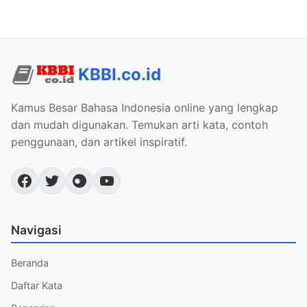
KBBI.co.id
Kamus Besar Bahasa Indonesia online yang lengkap
dan mudah digunakan. Temukan arti kata, contoh
penggunaan, dan artikel inspiratif.
Navigasi
Beranda
Daftar Kata