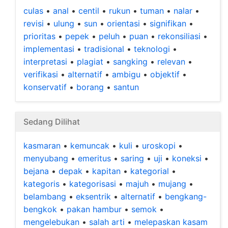
culas
•
anal
•
centil
•
rukun
•
tuman
•
nalar
•
revisi
•
ulung
•
sun
•
orientasi
•
signifikan
•
prioritas
•
pepek
•
peluh
•
puan
•
rekonsiliasi
•
implementasi
•
tradisional
•
teknologi
•
interpretasi
•
plagiat
•
sangking
•
relevan
•
verifikasi
•
alternatif
•
ambigu
•
objektif
•
konservatif
•
borang
•
santun
Sedang Dilihat
kasmaran
•
kemuncak
•
kuli
•
uroskopi
•
menyubang
•
emeritus
•
saring
•
uji
•
koneksi
•
bejana
•
depak
•
kapitan
•
kategorial
•
kategoris
•
kategorisasi
•
majuh
•
mujang
•
belambang
•
eksentrik
•
alternatif
•
bengkang-
bengkok
•
pakan hambur
•
semok
•
mengelebukan
•
salah arti
•
melepaskan kasam