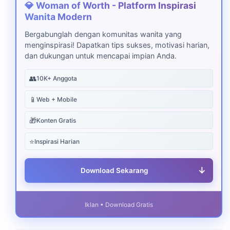
💎 Woman of Worth - Platform Inspirasi
Wanita Modern
Bergabunglah dengan komunitas wanita yang
menginspirasi! Dapatkan tips sukses, motivasi harian,
dan dukungan untuk mencapai impian Anda.
👥
10K+ Anggota
📱
Web + Mobile
🎁
Konten Gratis
⭐
Inspirasi Harian
↓
Download Sekarang
Iklan • Download Gratis