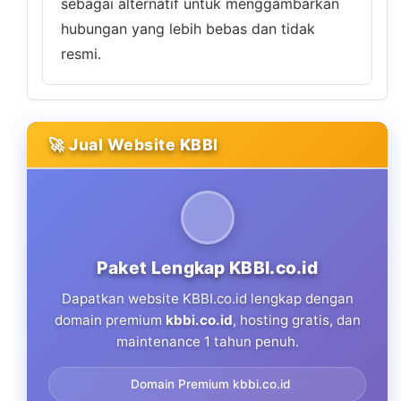
sebagai alternatif untuk menggambarkan
hubungan yang lebih bebas dan tidak
resmi.
🚀 Jual Website KBBI
Paket Lengkap KBBI.co.id
Dapatkan website KBBI.co.id lengkap dengan
domain premium
kbbi.co.id
, hosting gratis, dan
maintenance 1 tahun penuh.
Domain Premium kbbi.co.id