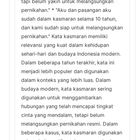
tapi belum yakin untuk melangsungkan
pernikahan." * "Aku dan pasangan aku
sudah dalam kasmaran selama 10 tahun,
dan kami sudah siap untuk melangsungkan
pernikahan." Kata kasmaran memiliki
relevansi yang kuat dalam kehidupan
sehari-hari dan budaya Indonesia modern.
Dalam beberapa tahun terakhir, kata ini
menjadi lebih populer dan digunakan
dalam konteks yang lebih luas. Dalam
budaya modern, kata kasmaran sering
digunakan untuk menggambarkan
hubungan yang telah mencapai tingkat
cinta yang mendalam, tetapi belum
melangsungkan pernikahan resmi. Dalam
beberapa kasus, kata kasmaran digunakan