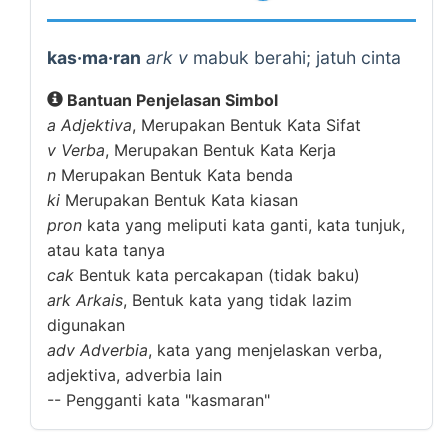
kas·ma·ran
ark v
mabuk berahi; jatuh cinta
Bantuan Penjelasan Simbol
a
Adjektiva
, Merupakan Bentuk Kata Sifat
v
Verba
, Merupakan Bentuk Kata Kerja
n
Merupakan Bentuk Kata benda
ki
Merupakan Bentuk Kata kiasan
pron
kata yang meliputi kata ganti, kata tunjuk,
atau kata tanya
cak
Bentuk kata percakapan (tidak baku)
ark
Arkais
, Bentuk kata yang tidak lazim
digunakan
adv
Adverbia
, kata yang menjelaskan verba,
adjektiva, adverbia lain
--
Pengganti kata "kasmaran"