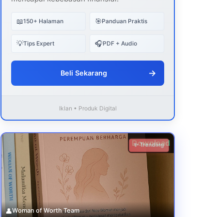
📖
🎯
150+ Halaman
Panduan Praktis
💡
🎧
Tips Expert
PDF + Audio
→
Beli Sekarang
Iklan • Produk Digital
Download
✨ Trending
👤
Woman of Worth Team