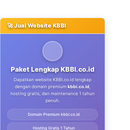
🚀 Jual Website KBBI
Paket Lengkap KBBI.co.id
Dapatkan website KBBI.co.id lengkap
dengan domain premium
kbbi.co.id
,
hosting gratis, dan maintenance 1 tahun
penuh.
Domain Premium kbbi.co.id
Hosting Gratis 1 Tahun