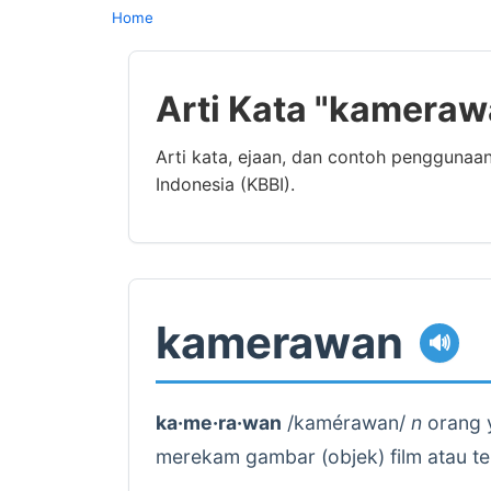
Home
Arti Kata "kameraw
Arti kata, ejaan, dan contoh pengguna
Indonesia (KBBI).
kamerawan
🔊
ka·me·ra·wan
/kamérawan/
n
orang 
merekam gambar (objek) film atau tel