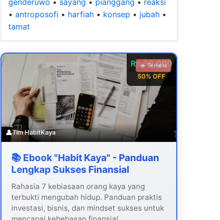
genderuwo
•
sayang
•
pianggang
•
reaksi
•
antroposofi
•
harfiah
•
konsep
•
jubah
•
tamat
Rp 99.000
🔥 Terlaris
50% OFF
👤
Tim HabitKaya
📚 Ebook "Habit Kaya" - Panduan
Lengkap Sukses Finansial
Rahasia 7 kebiasaan orang kaya yang
terbukti mengubah hidup. Panduan praktis
investasi, bisnis, dan mindset sukses untuk
mencapai kebebasan finansial.