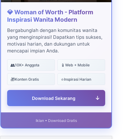
💎 Woman of Worth - Platform
Inspirasi Wanita Modern
Bergabunglah dengan komunitas wanita
yang menginspirasi! Dapatkan tips sukses,
motivasi harian, dan dukungan untuk
mencapai impian Anda.
👥
📱
10K+ Anggota
Web + Mobile
🎁
⭐
Konten Gratis
Inspirasi Harian
↓
Download Sekarang
Iklan • Download Gratis