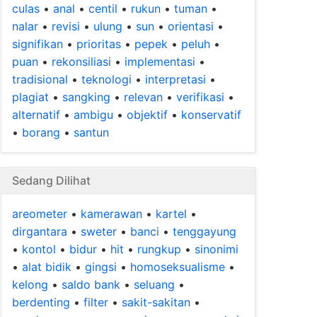
culas
•
anal
•
centil
•
rukun
•
tuman
•
nalar
•
revisi
•
ulung
•
sun
•
orientasi
•
signifikan
•
prioritas
•
pepek
•
peluh
•
puan
•
rekonsiliasi
•
implementasi
•
tradisional
•
teknologi
•
interpretasi
•
plagiat
•
sangking
•
relevan
•
verifikasi
•
alternatif
•
ambigu
•
objektif
•
konservatif
•
borang
•
santun
Sedang Dilihat
areometer
•
kamerawan
•
kartel
•
dirgantara
•
sweter
•
banci
•
tenggayung
•
kontol
•
bidur
•
hit
•
rungkup
•
sinonimi
•
alat bidik
•
gingsi
•
homoseksualisme
•
kelong
•
saldo bank
•
seluang
•
berdenting
•
filter
•
sakit-sakitan
•