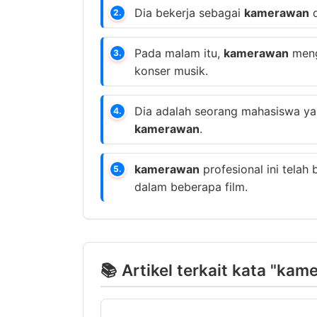
Dia bekerja sebagai
kamerawan
d
2.
Pada malam itu,
kamerawan
meng
3.
konser musik.
Dia adalah seorang mahasiswa yan
4.
kamerawan
.
kamerawan
profesional ini telah
5.
dalam beberapa film.
📚 Artikel terkait kata "ka