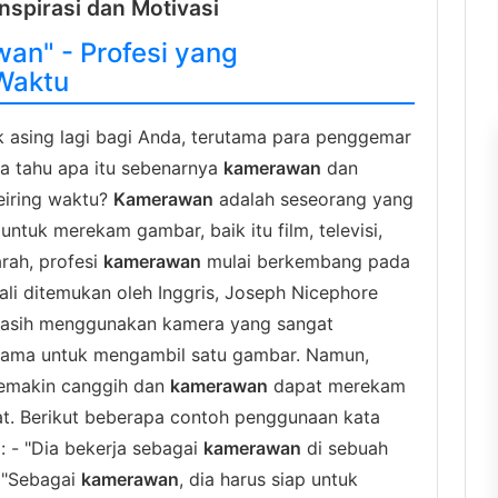
nspirasi dan Motivasi
an" - Profesi yang
Waktu
 asing lagi bagi Anda, terutama para penggemar
da tahu apa itu sebenarnya
kamerawan
dan
eiring waktu?
Kamerawan
adalah seseorang yang
tuk merekam gambar, baik itu film, televisi,
rah, profesi
kamerawan
mulai berkembang pada
li ditemukan oleh Inggris, Joseph Nicephore
sih menggunakan kamera yang sangat
lama untuk mengambil satu gambar. Namun,
semakin canggih dan
kamerawan
dapat merekam
t. Berikut beberapa contoh penggunaan kata
: - "Dia bekerja sebagai
kamerawan
di sebuah
- "Sebagai
kamerawan
, dia harus siap untuk