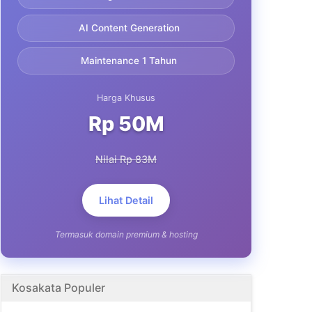
AI Content Generation
Maintenance 1 Tahun
Harga Khusus
Rp 50M
Nilai Rp 83M
Lihat Detail
Termasuk domain premium & hosting
Kosakata Populer