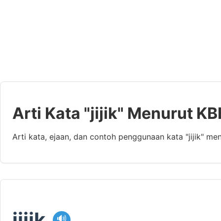
Arti Kata "jijik" Menurut KB
Arti kata, ejaan, dan contoh penggunaan kata "jijik" m
jijik
🔊