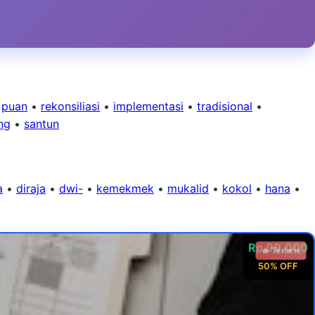
•
puan
•
rekonsiliasi
•
implementasi
•
tradisional
•
ng
•
santun
a
•
diraja
•
dwi-
•
kemekmek
•
mukalid
•
kokol
•
hana
•
Rp 99.000
🔥 Terlaris
50% OFF