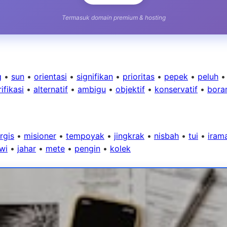
Termasuk domain premium & hosting
g
•
sun
•
orientasi
•
signifikan
•
prioritas
•
pepek
•
peluh
ifikasi
•
alternatif
•
ambigu
•
objektif
•
konservatif
•
bora
rgis
•
misioner
•
tempoyak
•
jingkrak
•
nisbah
•
tui
•
iram
wi
•
jahar
•
mete
•
pengin
•
kolek