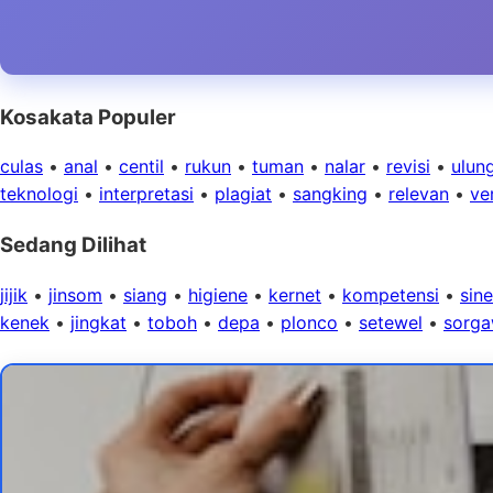
Kosakata Populer
culas
•
anal
•
centil
•
rukun
•
tuman
•
nalar
•
revisi
•
ulun
teknologi
•
interpretasi
•
plagiat
•
sangking
•
relevan
•
ver
Sedang Dilihat
jijik
•
jinsom
•
siang
•
higiene
•
kernet
•
kompetensi
•
sine
kenek
•
jingkat
•
toboh
•
depa
•
plonco
•
setewel
•
sorga