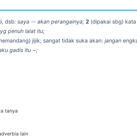
i, dsb:
saya -- akan perangainya;
2
(dipakai sbg) kata
yg penuh lalat itu;
emandang) jijik; sangat tidak suka akan:
jangan engk
aku gadis itu ~;
ta tanya
adverbia lain