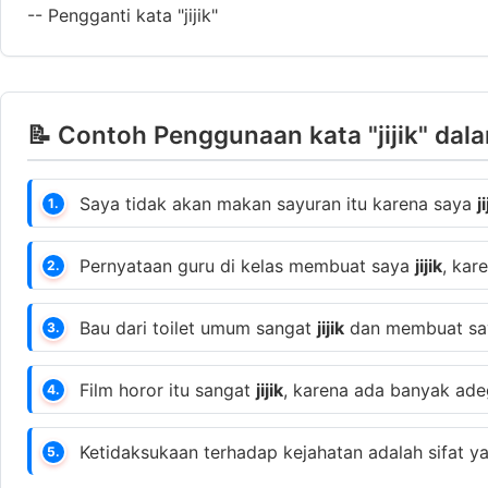
--
Pengganti kata "jijik"
📝 Contoh Penggunaan kata "jijik" dal
Saya tidak akan makan sayuran itu karena saya
ji
1.
Pernyataan guru di kelas membuat saya
jijik
, kar
2.
Bau dari toilet umum sangat
jijik
dan membuat saya
3.
Film horor itu sangat
jijik
, karena ada banyak ad
4.
Ketidaksukaan terhadap kejahatan adalah sifat 
5.