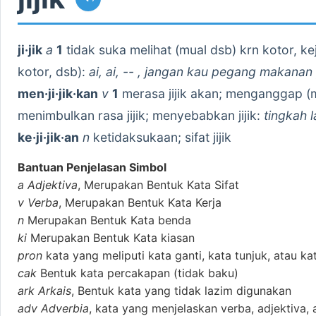
ji·jik
a
1
tidak suka melihat (mual dsb) krn kotor, kej
kotor, dsb):
ai, ai, -- , jangan kau pegang makanan 
men·ji·jik·kan
v
1
merasa jijik akan; menganggap (m
menimbulkan rasa jijik; menyebabkan jijik:
tingkah l
ke·ji·jik·an
n
ketidaksukaan; sifat jijik
Bantuan Penjelasan Simbol
a
Adjektiva
, Merupakan Bentuk Kata Sifat
v
Verba
, Merupakan Bentuk Kata Kerja
n
Merupakan Bentuk Kata benda
ki
Merupakan Bentuk Kata kiasan
pron
kata yang meliputi kata ganti, kata tunjuk, atau ka
cak
Bentuk kata percakapan (tidak baku)
ark
Arkais
, Bentuk kata yang tidak lazim digunakan
adv
Adverbia
, kata yang menjelaskan verba, adjektiva, 