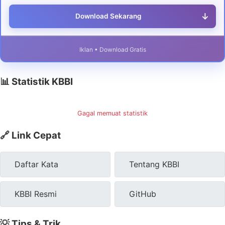
↓
Download Sekarang
Iklan • Download Gratis
📊 Statistik KBBI
Gagal memuat statistik
🔗 Link Cepat
Daftar Kata
Tentang KBBI
KBBI Resmi
GitHub
💡 Tips & Trik