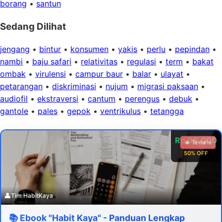
borang
•
santun
Sedang Dilihat
jengang
•
bintur
•
konsumen
•
yakis
•
perlu
•
pepindan
•
nambi
•
baju safari
•
relativitas
•
regulasi
•
term
•
bakat
ombak
•
virulensi
•
campur baur
•
balar
•
ulayat
•
petarangan
•
diskriminasi
•
nujum
•
migrasi paksaan
•
audiofil
•
ekstraversi
•
cantum
•
perengus
•
debuk
•
gantole
•
pales
•
gepok
•
ventrikulus
•
tetangga
Rp 99.000
🔥 Terlaris
50% OFF
👤
Tim HabitKaya
📚 Ebook "Habit Kaya" - Panduan Lengkap