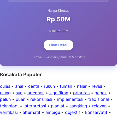
Harga Khusus
Rp 50M
Nilai Rp 83M
Lihat Detail
Termasuk domain premium & hosting
Kosakata Populer
culas
•
anal
•
centil
•
rukun
•
tuman
•
nalar
•
revisi
•
ulung
•
sun
•
orientasi
•
signifikan
•
prioritas
•
pepek
•
peluh
•
puan
•
rekonsiliasi
•
implementasi
•
tradisional
•
teknologi
•
interpretasi
•
plagiat
•
sangking
•
relevan
•
verifikasi
•
alternatif
•
ambigu
•
objektif
•
konservatif
•