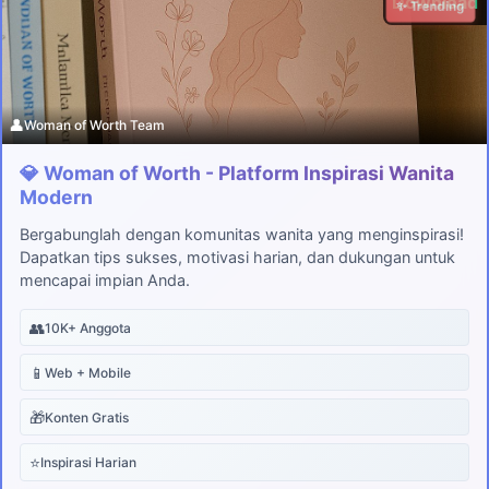
Download
✨ Trending
👤
Woman of Worth Team
💎 Woman of Worth - Platform Inspirasi Wanita
Modern
Bergabunglah dengan komunitas wanita yang menginspirasi!
Dapatkan tips sukses, motivasi harian, dan dukungan untuk
mencapai impian Anda.
👥
10K+ Anggota
📱
Web + Mobile
🎁
Konten Gratis
⭐
Inspirasi Harian