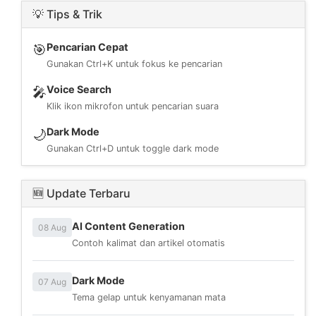
💡 Tips & Trik
Pencarian Cepat
🎯
Gunakan Ctrl+K untuk fokus ke pencarian
Voice Search
🎤
Klik ikon mikrofon untuk pencarian suara
Dark Mode
🌙
Gunakan Ctrl+D untuk toggle dark mode
🆕 Update Terbaru
AI Content Generation
08 Aug
Contoh kalimat dan artikel otomatis
Dark Mode
07 Aug
Tema gelap untuk kenyamanan mata