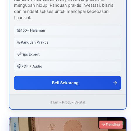
mengubah hidup. Panduan praktis investasi, bisnis,
dan mindset sukses untuk mencapai kebebasan
finansial.
📖
150+ Halaman
🎯
Panduan Praktis
💡
Tips Expert
🎧
PDF + Audio
→
Beli Sekarang
Iklan • Produk Digital
Download
✨ Trending