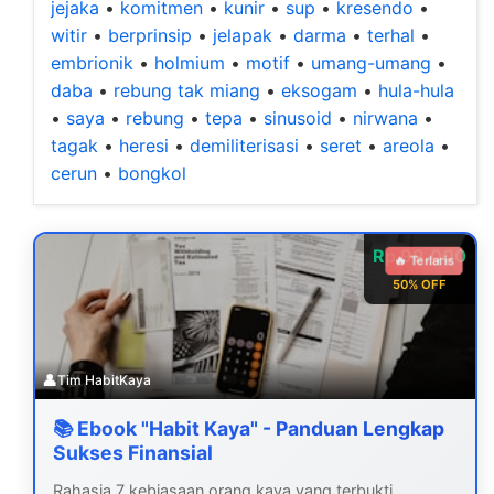
jejaka
•
komitmen
•
kunir
•
sup
•
kresendo
•
witir
•
berprinsip
•
jelapak
•
darma
•
terhal
•
embrionik
•
holmium
•
motif
•
umang-umang
•
daba
•
rebung tak miang
•
eksogam
•
hula-hula
•
saya
•
rebung
•
tepa
•
sinusoid
•
nirwana
•
tagak
•
heresi
•
demiliterisasi
•
seret
•
areola
•
cerun
•
bongkol
Rp 99.000
🔥 Terlaris
50% OFF
👤
Tim HabitKaya
📚 Ebook "Habit Kaya" - Panduan Lengkap
Sukses Finansial
Rahasia 7 kebiasaan orang kaya yang terbukti