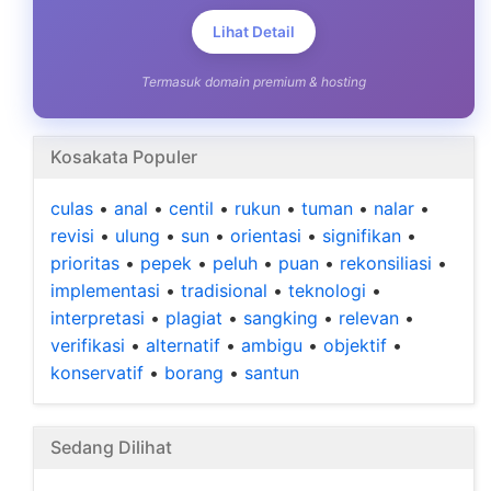
Lihat Detail
Termasuk domain premium & hosting
Kosakata Populer
culas
•
anal
•
centil
•
rukun
•
tuman
•
nalar
•
revisi
•
ulung
•
sun
•
orientasi
•
signifikan
•
prioritas
•
pepek
•
peluh
•
puan
•
rekonsiliasi
•
implementasi
•
tradisional
•
teknologi
•
interpretasi
•
plagiat
•
sangking
•
relevan
•
verifikasi
•
alternatif
•
ambigu
•
objektif
•
konservatif
•
borang
•
santun
Sedang Dilihat