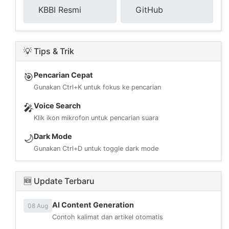
KBBI Resmi
GitHub
💡 Tips & Trik
Pencarian Cepat
🎯
Gunakan Ctrl+K untuk fokus ke pencarian
Voice Search
🎤
Klik ikon mikrofon untuk pencarian suara
Dark Mode
🌙
Gunakan Ctrl+D untuk toggle dark mode
🆕 Update Terbaru
AI Content Generation
08 Aug
Contoh kalimat dan artikel otomatis