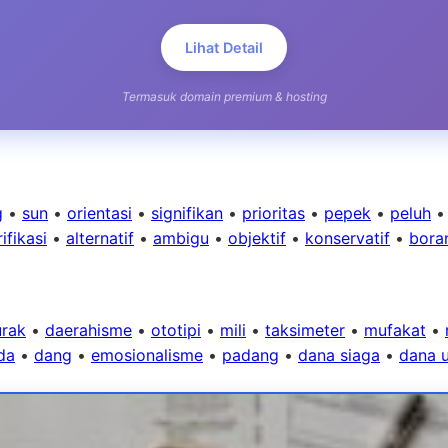
Lihat Detail
Termasuk domain premium & hosting
g
•
sun
•
orientasi
•
signifikan
•
prioritas
•
pepek
•
peluh
ifikasi
•
alternatif
•
ambigu
•
objektif
•
konservatif
•
bora
urak
•
daerahisme
•
ototipi
•
mili
•
taksimeter
•
mufakat
•
da
•
dang
•
emosionalisme
•
padang
•
dana siaga
•
dana 