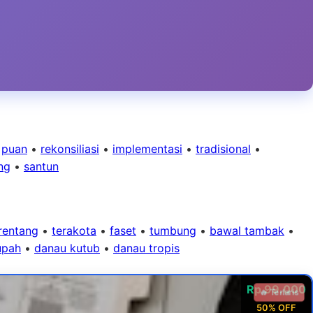
•
puan
•
rekonsiliasi
•
implementasi
•
tradisional
•
ng
•
santun
rentang
•
terakota
•
faset
•
tumbung
•
bawal tambak
•
upah
•
danau kutub
•
danau tropis
Rp 99.000
🔥 Terlaris
50% OFF