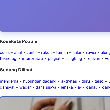
Kosakata Populer
culas
•
anal
•
centil
•
rukun
•
tuman
•
nalar
•
revisi
•
ulun
teknologi
•
interpretasi
•
plagiat
•
sangking
•
relevan
•
ver
Sedang Dilihat
mengerna
•
hubungan dagang
•
aktivitas
•
duru
•
taiso
•
dahsyat
•
wader
•
dana siswa
•
jenaka
•
a-
•
danau
•
dan