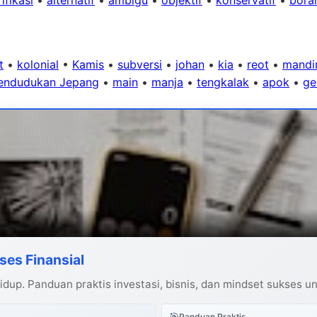
t
•
kolonial
•
Kamis
•
subversi
•
johan
•
kia
•
reot
•
mandir
endudukan Jepang
•
main
•
manja
•
tengkalak
•
apok
•
ge
ses Finansial
dup. Panduan praktis investasi, bisnis, dan mindset sukses u
🎯
Panduan Praktis