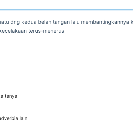
u dng kedua belah tangan lalu membantingkannya ke
kecelakaan terus-menerus
ta tanya
adverbia lain