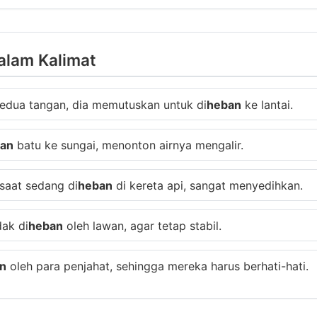
alam Kalimat
edua tangan, dia memutuskan untuk di
heban
ke lantai.
an
batu ke sungai, menonton airnya mengalir.
saat sedang di
heban
di kereta api, sangat menyedihkan.
dak di
heban
oleh lawan, agar tetap stabil.
n
oleh para penjahat, sehingga mereka harus berhati-hati.