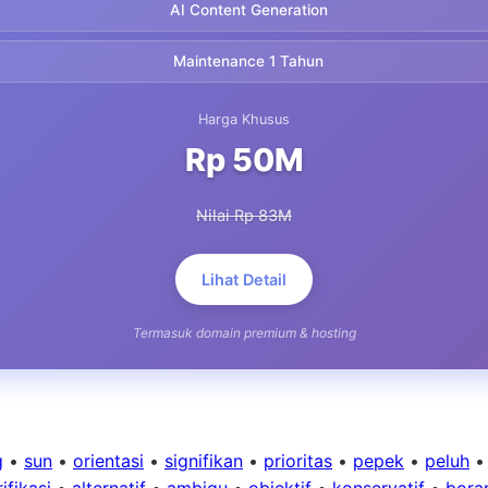
AI Content Generation
Maintenance 1 Tahun
Harga Khusus
Rp 50M
Nilai Rp 83M
Lihat Detail
Termasuk domain premium & hosting
g
•
sun
•
orientasi
•
signifikan
•
prioritas
•
pepek
•
peluh
ifikasi
•
alternatif
•
ambigu
•
objektif
•
konservatif
•
bora