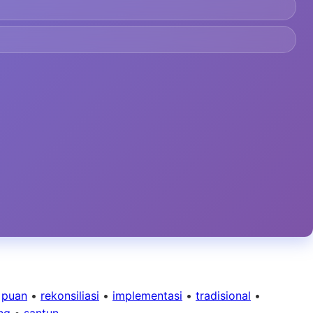
•
puan
•
rekonsiliasi
•
implementasi
•
tradisional
•
ng
•
santun