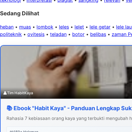
Sedang Dilihat
heban
•
muas
•
lombok
•
leles
•
lelet
•
lele getar
•
lele lau
politeknik
•
ovitesis
•
teladan
•
botor
•
belibas
•
zaman P
👤
Tim HabitKaya
📚 Ebook "Habit Kaya" - Panduan Lengkap Suk
Rahasia 7 kebiasaan orang kaya yang terbukti mengubah hi
📖
150+ Halaman