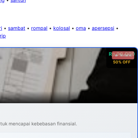
i
•
sambat
•
rompal
•
kolosal
•
oma
•
apersepsi
•
rip
Rp 99.000
🔥 Terlaris
50% OFF
ntuk mencapai kebebasan finansial.