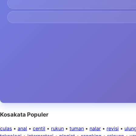
Kosakata Populer
culas
•
anal
•
centil
•
rukun
•
tuman
•
nalar
•
revisi
•
ulun
teknologi
•
interpretasi
•
plagiat
•
sangking
•
relevan
•
ver