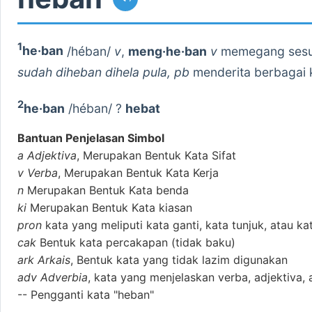
1
he·ban
/héban/
v
,
meng·he·ban
v
memegang sesuat
sudah diheban dihela pula, pb
menderita berbagai 
2
he·ban
/héban/ ?
hebat
Bantuan Penjelasan Simbol
a
Adjektiva
, Merupakan Bentuk Kata Sifat
v
Verba
, Merupakan Bentuk Kata Kerja
n
Merupakan Bentuk Kata benda
ki
Merupakan Bentuk Kata kiasan
pron
kata yang meliputi kata ganti, kata tunjuk, atau ka
cak
Bentuk kata percakapan (tidak baku)
ark
Arkais
, Bentuk kata yang tidak lazim digunakan
adv
Adverbia
, kata yang menjelaskan verba, adjektiva, 
--
Pengganti kata "heban"