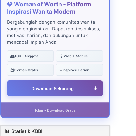
💎 Woman of Worth - Platform
Inspirasi Wanita Modern
Bergabunglah dengan komunitas wanita
yang menginspirasi! Dapatkan tips sukses,
motivasi harian, dan dukungan untuk
mencapai impian Anda.
👥
📱
10K+ Anggota
Web + Mobile
🎁
⭐
Konten Gratis
Inspirasi Harian
↓
Download Sekarang
Iklan • Download Gratis
📊 Statistik KBBI