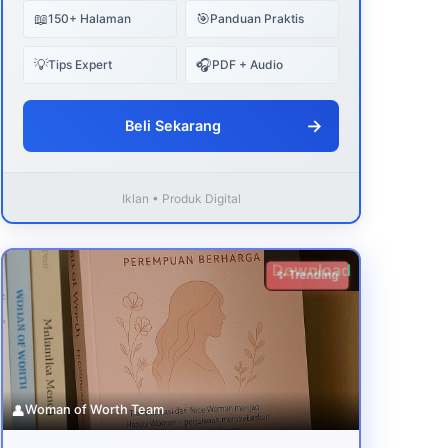
📖
🎯
150+ Halaman
Panduan Praktis
💡
🎧
Tips Expert
PDF + Audio
→
Beli Sekarang
Iklan • Produk Digital
Download
✨ Trending
👤
Woman of Worth Team