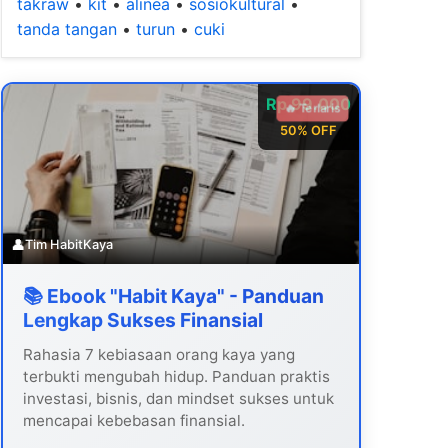
takraw
•
kit
•
alinea
•
sosiokultural
•
tanda tangan
•
turun
•
cuki
Rp 99.000
🔥 Terlaris
50% OFF
👤
Tim HabitKaya
📚 Ebook "Habit Kaya" - Panduan
Lengkap Sukses Finansial
Rahasia 7 kebiasaan orang kaya yang
terbukti mengubah hidup. Panduan praktis
investasi, bisnis, dan mindset sukses untuk
mencapai kebebasan finansial.