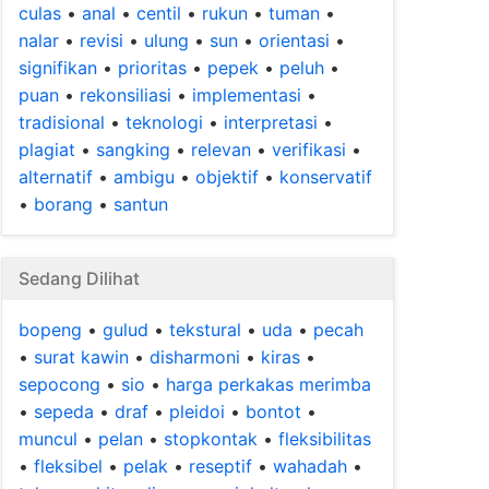
culas
•
anal
•
centil
•
rukun
•
tuman
•
nalar
•
revisi
•
ulung
•
sun
•
orientasi
•
signifikan
•
prioritas
•
pepek
•
peluh
•
puan
•
rekonsiliasi
•
implementasi
•
tradisional
•
teknologi
•
interpretasi
•
plagiat
•
sangking
•
relevan
•
verifikasi
•
alternatif
•
ambigu
•
objektif
•
konservatif
•
borang
•
santun
Sedang Dilihat
bopeng
•
gulud
•
tekstural
•
uda
•
pecah
•
surat kawin
•
disharmoni
•
kiras
•
sepocong
•
sio
•
harga perkakas merimba
•
sepeda
•
draf
•
pleidoi
•
bontot
•
muncul
•
pelan
•
stopkontak
•
fleksibilitas
•
fleksibel
•
pelak
•
reseptif
•
wahadah
•