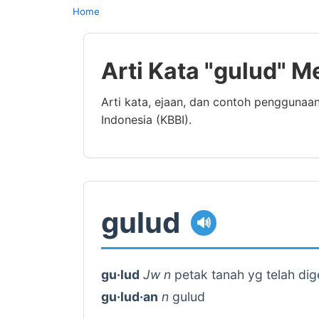
Home
Arti Kata "gulud" M
Arti kata, ejaan, dan contoh penggunaa
Indonesia (KBBI).
gulud
🔊
gu·lud
Jw
n
petak tanah yg telah di
gu·lud·an
n
gulud