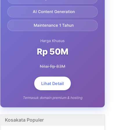
AI Content Generation
Maintenance 1 Tahun
Harga Khusus
Rp 50M
Nilai Rp 83M
Lihat Detail
Termasuk domain premium & hosting
Kosakata Populer