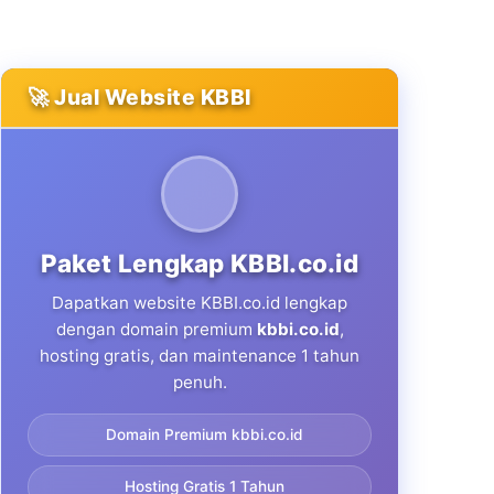
🚀 Jual Website KBBI
Paket Lengkap KBBI.co.id
Dapatkan website KBBI.co.id lengkap
dengan domain premium
kbbi.co.id
,
hosting gratis, dan maintenance 1 tahun
penuh.
Domain Premium kbbi.co.id
Hosting Gratis 1 Tahun