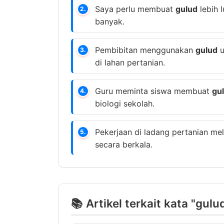
Saya perlu membuat
gulud
lebih 
2.
banyak.
Pembibitan menggunakan
gulud
u
3.
di lahan pertanian.
Guru meminta siswa membuat
gu
4.
biologi sekolah.
Pekerjaan di ladang pertanian m
5.
secara berkala.
📚 Artikel terkait kata "gulu