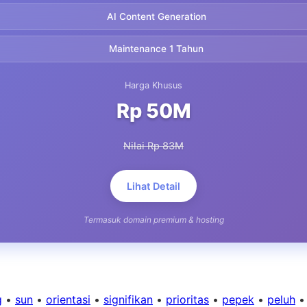
AI Content Generation
Maintenance 1 Tahun
Harga Khusus
Rp 50M
Nilai Rp 83M
Lihat Detail
Termasuk domain premium & hosting
g
•
sun
•
orientasi
•
signifikan
•
prioritas
•
pepek
•
peluh