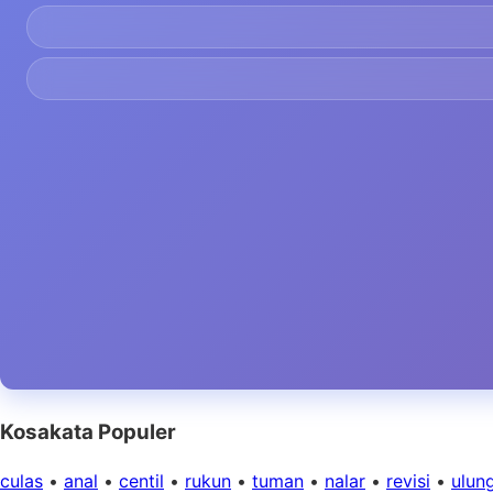
Kosakata Populer
culas
•
anal
•
centil
•
rukun
•
tuman
•
nalar
•
revisi
•
ulun