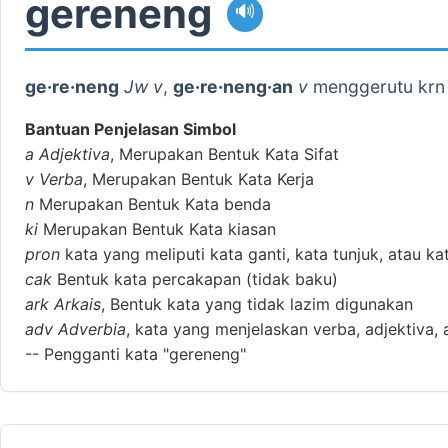
gereneng
🔊
ge·re·neng
Jw v
,
ge·re·neng·an
v
menggerutu krn t
Bantuan Penjelasan Simbol
a
Adjektiva
, Merupakan Bentuk Kata Sifat
v
Verba
, Merupakan Bentuk Kata Kerja
n
Merupakan Bentuk Kata benda
ki
Merupakan Bentuk Kata kiasan
pron
kata yang meliputi kata ganti, kata tunjuk, atau ka
cak
Bentuk kata percakapan (tidak baku)
ark
Arkais
, Bentuk kata yang tidak lazim digunakan
adv
Adverbia
, kata yang menjelaskan verba, adjektiva, 
--
Pengganti kata "gereneng"