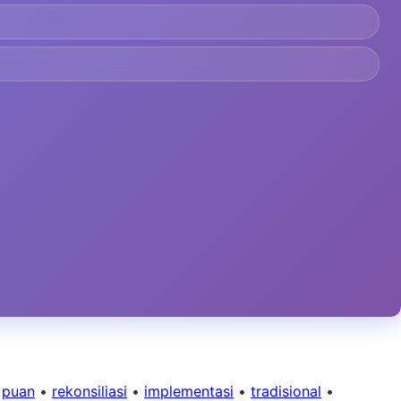
•
puan
•
rekonsiliasi
•
implementasi
•
tradisional
•