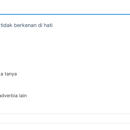
idak berkenan di hati
ta tanya
adverbia lain