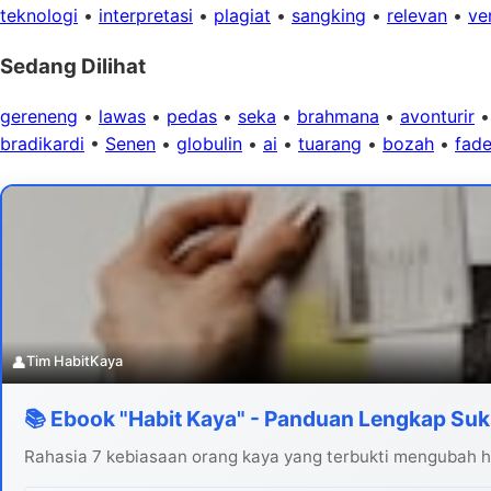
teknologi
•
interpretasi
•
plagiat
•
sangking
•
relevan
•
ver
Sedang Dilihat
gereneng
•
lawas
•
pedas
•
seka
•
brahmana
•
avonturir
bradikardi
•
Senen
•
globulin
•
ai
•
tuarang
•
bozah
•
fad
👤
Tim HabitKaya
📚 Ebook "Habit Kaya" - Panduan Lengkap Suk
Rahasia 7 kebiasaan orang kaya yang terbukti mengubah hi