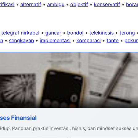
ifikasi
•
alternatif
•
ambigu
•
objektif
•
konservatif
•
bora
•
telegraf nirkabel
•
gancar
•
bondol
•
telekinesis
•
terong
en
•
sengkayan
•
implementasi
•
komparasi
•
tante
•
peku
ses Finansial
dup. Panduan praktis investasi, bisnis, dan mindset sukses u