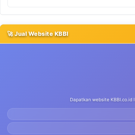
🚀 Jual Website KBBI
Dapatkan website KBBI.co.id