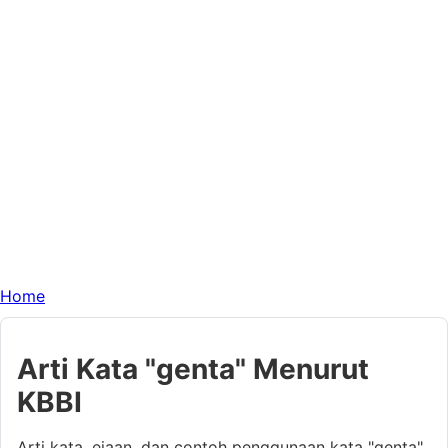
Home
Arti Kata "genta" Menurut
KBBI
Arti kata, ejaan, dan contoh penggunaan kata "genta"