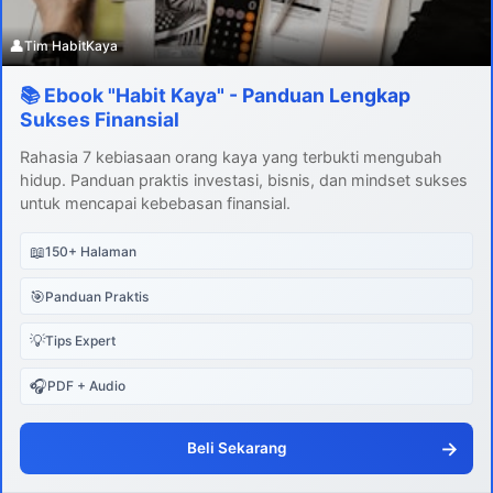
👤
Tim HabitKaya
📚 Ebook "Habit Kaya" - Panduan Lengkap
Sukses Finansial
Rahasia 7 kebiasaan orang kaya yang terbukti mengubah
hidup. Panduan praktis investasi, bisnis, dan mindset sukses
untuk mencapai kebebasan finansial.
📖
150+ Halaman
🎯
Panduan Praktis
💡
Tips Expert
🎧
PDF + Audio
→
Beli Sekarang