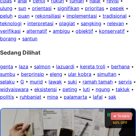
culas
•
anal
•
centil
•
rukun
•
tuman
•
nalar
•
revisi
•
ulung
•
sun
•
orientasi
•
signifikan
•
prioritas
•
pepek
•
peluh
•
puan
•
rekonsiliasi
•
implementasi
•
tradisional
•
teknologi
•
interpretasi
•
plagiat
•
sangking
•
relevan
•
verifikasi
•
alternatif
•
ambigu
•
objektif
•
konservatif
•
borang
•
santun
Sedang Dilihat
genta
•
laza
•
salmon
•
lazuardi
•
kereta troli
•
berhana
•
sumbu
•
berprinsip
•
eleng
•
ular kobra
•
simultan
•
selaku
•
G
•
murid
•
lawak
•
suki
•
ramah tamah
•
servis
•
widyaiswara
•
eksistensi
•
peting
•
luti
•
ngung
•
takluk
•
politis
•
ruhbaniat
•
mina
•
palamarta
•
lafal
•
sak
Rp 99.000
🔥 Terlaris
50% OFF