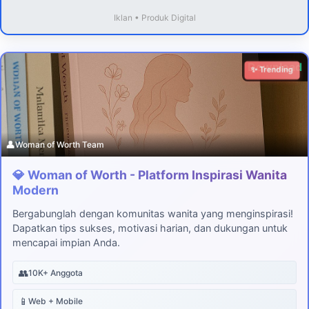
Iklan • Produk Digital
Download
✨ Trending
👤
Woman of Worth Team
💎 Woman of Worth - Platform Inspirasi Wanita
Modern
Bergabunglah dengan komunitas wanita yang menginspirasi!
Dapatkan tips sukses, motivasi harian, dan dukungan untuk
mencapai impian Anda.
👥
10K+ Anggota
📱
Web + Mobile