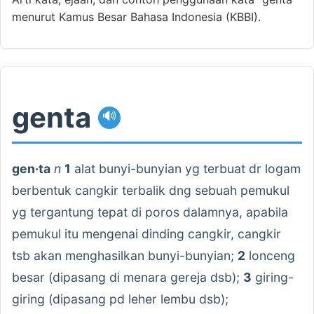
menurut Kamus Besar Bahasa Indonesia (KBBI).
genta
🔊
gen·ta
n
1
alat bunyi-bunyian yg terbuat dr logam
berbentuk cangkir terbalik dng sebuah pemukul
yg tergantung tepat di poros dalamnya, apabila
pemukul itu mengenai dinding cangkir, cangkir
tsb akan menghasilkan bunyi-bunyian;
2
lonceng
besar (dipasang di menara gereja dsb);
3
giring-
giring (dipasang pd leher lembu dsb);