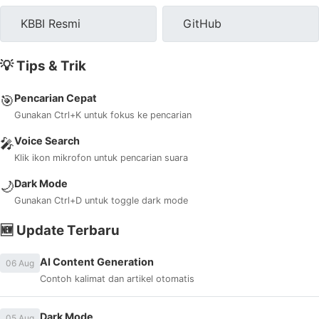
KBBI Resmi
GitHub
💡 Tips & Trik
Pencarian Cepat
🎯
Gunakan Ctrl+K untuk fokus ke pencarian
Voice Search
🎤
Klik ikon mikrofon untuk pencarian suara
Dark Mode
🌙
Gunakan Ctrl+D untuk toggle dark mode
🆕 Update Terbaru
AI Content Generation
06 Aug
Contoh kalimat dan artikel otomatis
Dark Mode
05 Aug