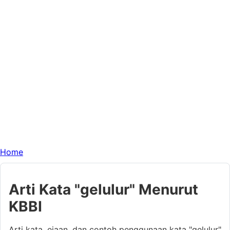
Home
Arti Kata "gelulur" Menurut
KBBI
Arti kata, ejaan, dan contoh penggunaan kata "gelulur"