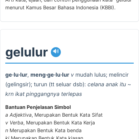
menurut Kamus Besar Bahasa Indonesia (KBBI).
gelulur
🔊
ge·lu·lur
,
meng·ge·lu·lur
v
mudah lulus; melincir
(gelingsir); turun (tt seluar dsb):
celana anak itu ~
krn ikat pinggangnya terlepas
Bantuan Penjelasan Simbol
a
Adjektiva
, Merupakan Bentuk Kata Sifat
v
Verba
, Merupakan Bentuk Kata Kerja
n
Merupakan Bentuk Kata benda
ki
Merupakan Bentuk Kata kiasan