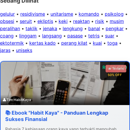
Sedang Dilihat
gelulur
•
residivisme
•
unitarisme
•
komando
•
psikolog
•
obsesi
•
seruit
•
ekliptis
•
keki
•
reaktan
•
risik
•
musim
peralihan
•
taklik
•
jenaka
•
lengkung
•
banal
•
pengkar
•
coang
•
linggam
•
langsang
•
pasase
•
tetris
•
suar
•
ektotermik
•
kertas kado
•
perang kilat
•
kuai
•
toga
•
jaras
•
uniseks
Rp 99.000
🔥 Terlaris
50% OFF
👤
Tim HabitKaya
📚 Ebook "Habit Kaya" - Panduan Lengkap
Sukses Finansial
Rahasia 7 kebiasaan orang kaya yang terbukti mengubah