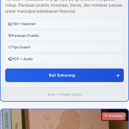
hidup. Panduan praktis investasi, bisnis, dan mindset sukses
untuk mencapai kebebasan finansial.
📖
150+ Halaman
🎯
Panduan Praktis
💡
Tips Expert
🎧
PDF + Audio
→
Beli Sekarang
Iklan • Produk Digital
Download
✨ Trending