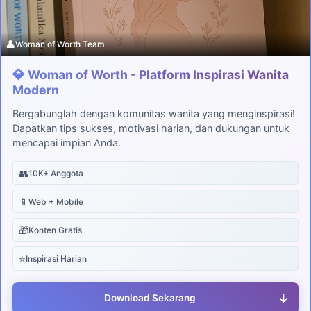
👤
Woman of Worth Team
💎 Woman of Worth - Platform Inspirasi Wanita
Modern
Bergabunglah dengan komunitas wanita yang menginspirasi!
Dapatkan tips sukses, motivasi harian, dan dukungan untuk
mencapai impian Anda.
👥
10K+ Anggota
📱
Web + Mobile
🎁
Konten Gratis
⭐
Inspirasi Harian
↓
Download Sekarang