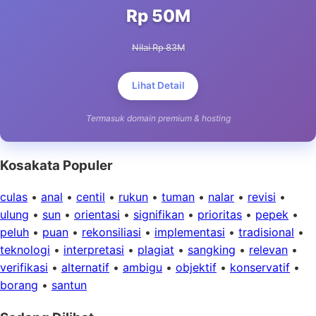
Rp 50M
Nilai Rp 83M
Lihat Detail
Termasuk domain premium & hosting
Kosakata Populer
culas
•
anal
•
centil
•
rukun
•
tuman
•
nalar
•
revisi
•
ulung
•
sun
•
orientasi
•
signifikan
•
prioritas
•
pepek
•
peluh
•
puan
•
rekonsiliasi
•
implementasi
•
tradisional
•
teknologi
•
interpretasi
•
plagiat
•
sangking
•
relevan
•
verifikasi
•
alternatif
•
ambigu
•
objektif
•
konservatif
•
borang
•
santun