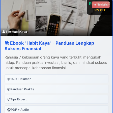
Rp 99.000
🔥 Terlaris
50% OFF
👤
Tim HabitKaya
📚 Ebook "Habit Kaya" - Panduan Lengkap
Sukses Finansial
Rahasia 7 kebiasaan orang kaya yang terbukti mengubah
hidup. Panduan praktis investasi, bisnis, dan mindset sukses
untuk mencapai kebebasan finansial.
📖
150+ Halaman
🎯
Panduan Praktis
💡
Tips Expert
🎧
PDF + Audio