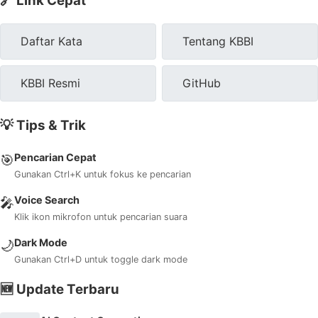
🔗 Link Cepat
Daftar Kata
Tentang KBBI
KBBI Resmi
GitHub
💡 Tips & Trik
Pencarian Cepat
🎯
Gunakan Ctrl+K untuk fokus ke pencarian
Voice Search
🎤
Klik ikon mikrofon untuk pencarian suara
Dark Mode
🌙
Gunakan Ctrl+D untuk toggle dark mode
🆕 Update Terbaru