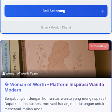
→
Beli Sekarang
Iklan • Produk Digital
Download
✨ Trending
👤
Woman of Worth Team
💎 Woman of Worth - Platform Inspirasi Wanita
Modern
Bergabunglah dengan komunitas wanita yang menginspirasi!
Dapatkan tips sukses, motivasi harian, dan dukungan untuk
mencapai impian Anda.