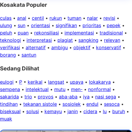
Kosakata Populer
culas
•
anal
•
centil
•
rukun
•
tuman
•
nalar
•
revisi
•
ulung
•
sun
•
orientasi
•
signifikan
•
prioritas
•
pepek
•
peluh
•
puan
•
rekonsiliasi
•
implementasi
•
tradisional
•
teknologi
•
interpretasi
•
plagiat
•
sangking
•
relevan
•
verifikasi
•
alternatif
•
ambigu
•
objektif
•
konservatif
•
borang
•
santun
Sedang Dilihat
eulogi
•
P
•
kerikal
•
langsat
•
upaya
•
lokakarya
•
sempena
•
intelektual
•
mutu
•
men-
•
nonformal
•
sakarida
•
trio
•
provos
•
aba-aba
•
iya
•
nasi sega
•
tindihan
•
tekanan sistole
•
sosiolek
•
endul
•
sesoca
•
biseksual
•
solusi
•
kemayu
•
janin
•
cidera
•
lu
•
buruh
•
muak