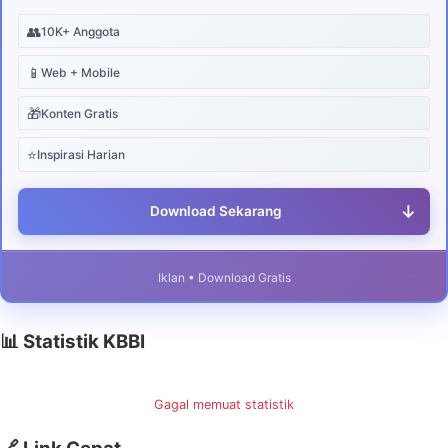
👥
10K+ Anggota
📱
Web + Mobile
🎁
Konten Gratis
⭐
Inspirasi Harian
↓
Download Sekarang
Iklan • Download Gratis
📊 Statistik KBBI
Gagal memuat statistik