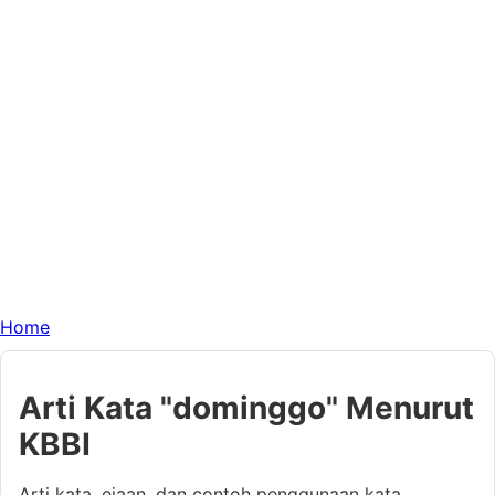
Home
Arti Kata "dominggo" Menurut
KBBI
Arti kata, ejaan, dan contoh penggunaan kata