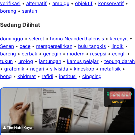
verifikasi
•
alternatif
•
ambigu
•
objektif
•
konservatif
•
borang
•
santun
Sedang Dilihat
dominggo
•
seleret
•
homo Neanderthalensis
•
kerenyit
•
Senen
•
cece
•
memperselirkan
•
bulu tangkis
•
lindik
•
bareng
•
cerbak
•
genegin
•
modern
•
resepsi
•
cengli
•
tukun
•
urolog
•
jantungan
•
kamus pelajar
•
tepung darah
•
grafemik
•
negari
•
silvisida
•
kineskop
•
metafisik
•
bong
•
khidmat
•
rafidi
•
institusi
•
cingcing
Rp 99.000
🔥 Terlaris
50% OFF
👤
Tim HabitKaya