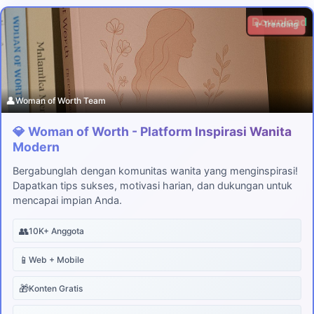
Download
✨ Trending
👤
Woman of Worth Team
💎 Woman of Worth - Platform Inspirasi Wanita
Modern
Bergabunglah dengan komunitas wanita yang menginspirasi!
Dapatkan tips sukses, motivasi harian, dan dukungan untuk
mencapai impian Anda.
👥
10K+ Anggota
📱
Web + Mobile
🎁
Konten Gratis