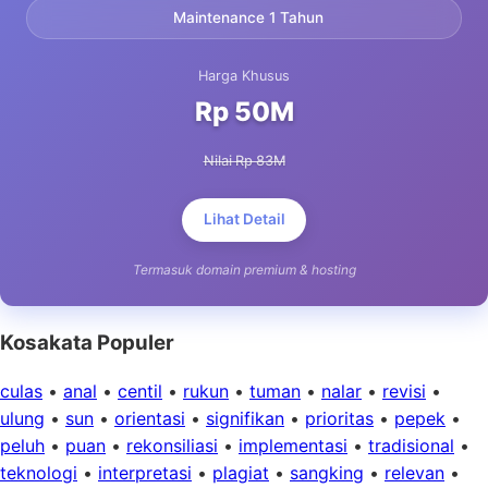
Maintenance 1 Tahun
Harga Khusus
Rp 50M
Nilai Rp 83M
Lihat Detail
Termasuk domain premium & hosting
Kosakata Populer
culas
•
anal
•
centil
•
rukun
•
tuman
•
nalar
•
revisi
•
ulung
•
sun
•
orientasi
•
signifikan
•
prioritas
•
pepek
•
peluh
•
puan
•
rekonsiliasi
•
implementasi
•
tradisional
•
teknologi
•
interpretasi
•
plagiat
•
sangking
•
relevan
•