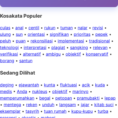
Kosakata Populer
culas
•
anal
•
centil
•
rukun
•
tuman
•
nalar
•
revisi
•
ulung
•
sun
•
orientasi
•
signifikan
•
prioritas
•
pepek
•
peluh
•
puan
•
rekonsiliasi
•
implementasi
•
tradisional
•
teknologi
•
interpretasi
•
plagiat
•
sangking
•
relevan
•
verifikasi
•
alternatif
•
ambigu
•
objektif
•
konservatif
•
borang
•
santun
Sedang Dilihat
deging
•
ejawantah
•
kunta
•
fluktuasi
•
acik
•
kuda
•
medis
•
Anda
•
nukleus
•
objektif
•
marinyo
•
memperumahkan
•
begal
•
petopan
•
pramubakti
•
lepap
•
mentega
•
reken
•
unduh
•
langsam
•
jajar
•
kitab suci
•
eksemplar
•
tasyrih
•
tuan rumah
•
kupu-kupu
•
turba
•
presensi
•
eksotis
•
mahoni