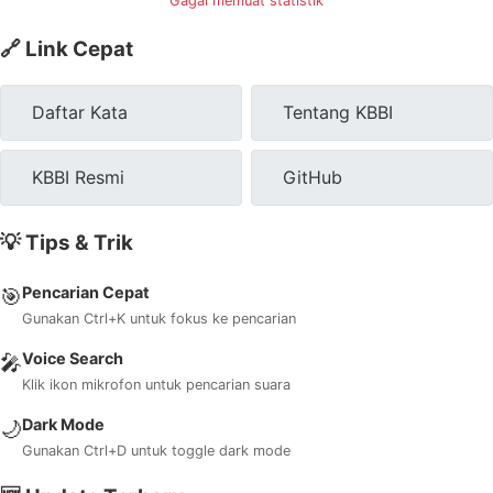
Gagal memuat statistik
🔗 Link Cepat
Daftar Kata
Tentang KBBI
KBBI Resmi
GitHub
💡 Tips & Trik
Pencarian Cepat
🎯
Gunakan Ctrl+K untuk fokus ke pencarian
Voice Search
🎤
Klik ikon mikrofon untuk pencarian suara
Dark Mode
🌙
Gunakan Ctrl+D untuk toggle dark mode