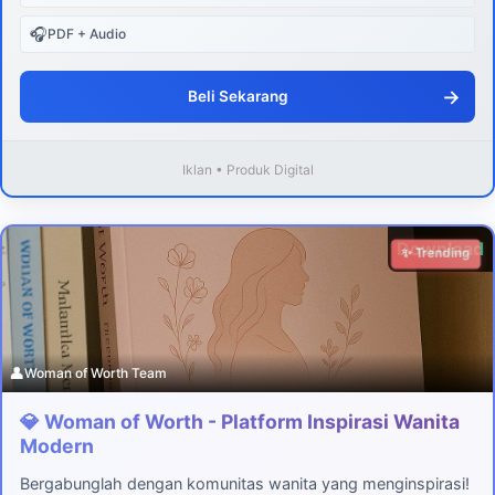
🎧
PDF + Audio
→
Beli Sekarang
Iklan • Produk Digital
Download
✨ Trending
👤
Woman of Worth Team
💎 Woman of Worth - Platform Inspirasi Wanita
Modern
Bergabunglah dengan komunitas wanita yang menginspirasi!