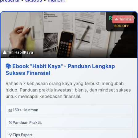
Rp 99.000
🔥 Terlaris
50% OFF
👤
Tim HabitKaya
📚 Ebook "Habit Kaya" - Panduan Lengkap
Sukses Finansial
Rahasia 7 kebiasaan orang kaya yang terbukti mengubah
hidup. Panduan praktis investasi, bisnis, dan mindset sukses
untuk mencapai kebebasan finansial.
📖
150+ Halaman
🎯
Panduan Praktis
💡
Tips Expert