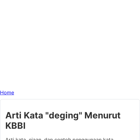
Home
Arti Kata "deging" Menurut
KBBI
Arti kata, ejaan, dan contoh penggunaan kata