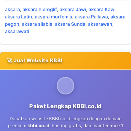
aksara
,
aksara hieroglif
,
aksara Jawi
,
aksara Kawi
,
aksara Latin
,
aksara morfemis
,
aksara Pallawa
,
aksara
pegon
,
aksara silabis
,
aksara Sunda
,
aksarawan
,
aksarawati
🚀 Jual Website KBBI
Paket Lengkap KBBI.co.id
Dapatkan website KBBI.co.id lengkap dengan domain
premium
kbbi.co.id
, hosting gratis, dan maintenance 1