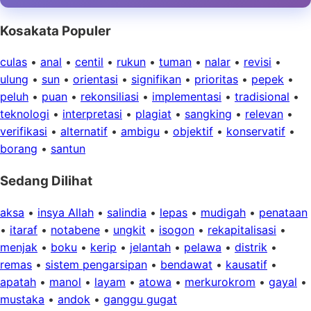
Kosakata Populer
culas
•
anal
•
centil
•
rukun
•
tuman
•
nalar
•
revisi
•
ulung
•
sun
•
orientasi
•
signifikan
•
prioritas
•
pepek
•
peluh
•
puan
•
rekonsiliasi
•
implementasi
•
tradisional
•
teknologi
•
interpretasi
•
plagiat
•
sangking
•
relevan
•
verifikasi
•
alternatif
•
ambigu
•
objektif
•
konservatif
•
borang
•
santun
Sedang Dilihat
aksa
•
insya Allah
•
salindia
•
lepas
•
mudigah
•
penataan
•
itaraf
•
notabene
•
ungkit
•
isogon
•
rekapitalisasi
•
menjak
•
boku
•
kerip
•
jelantah
•
pelawa
•
distrik
•
remas
•
sistem pengarsipan
•
bendawat
•
kausatif
•
apatah
•
manol
•
layam
•
atowa
•
merkurokrom
•
gayal
•
mustaka
•
andok
•
ganggu gugat