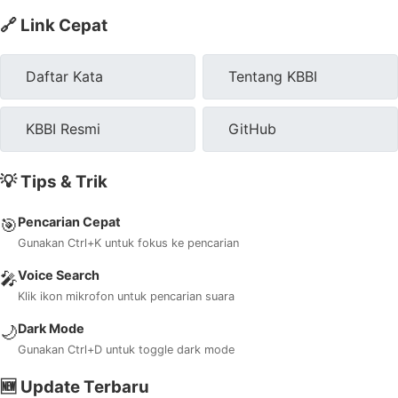
🔗 Link Cepat
Daftar Kata
Tentang KBBI
KBBI Resmi
GitHub
💡 Tips & Trik
Pencarian Cepat
🎯
Gunakan Ctrl+K untuk fokus ke pencarian
Voice Search
🎤
Klik ikon mikrofon untuk pencarian suara
Dark Mode
🌙
Gunakan Ctrl+D untuk toggle dark mode
🆕 Update Terbaru