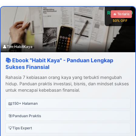
Rp 99.000
🔥 Terlaris
50% OFF
👤
Tim HabitKaya
📚 Ebook "Habit Kaya" - Panduan Lengkap
Sukses Finansial
Rahasia 7 kebiasaan orang kaya yang terbukti mengubah
hidup. Panduan praktis investasi, bisnis, dan mindset sukses
untuk mencapai kebebasan finansial.
📖
150+ Halaman
🎯
Panduan Praktis
💡
Tips Expert