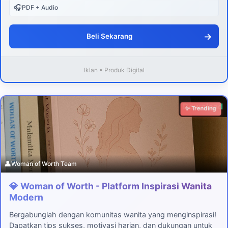
🎧
PDF + Audio
→
Beli Sekarang
Iklan • Produk Digital
Download
✨ Trending
👤
Woman of Worth Team
💎 Woman of Worth - Platform Inspirasi Wanita
Modern
Bergabunglah dengan komunitas wanita yang menginspirasi!
Dapatkan tips sukses, motivasi harian, dan dukungan untuk