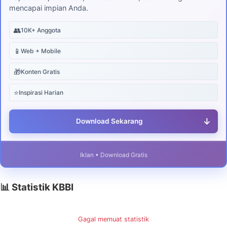
mencapai impian Anda.
👥
10K+ Anggota
📱
Web + Mobile
🎁
Konten Gratis
⭐
Inspirasi Harian
↓
Download Sekarang
Iklan • Download Gratis
📊 Statistik KBBI
Gagal memuat statistik