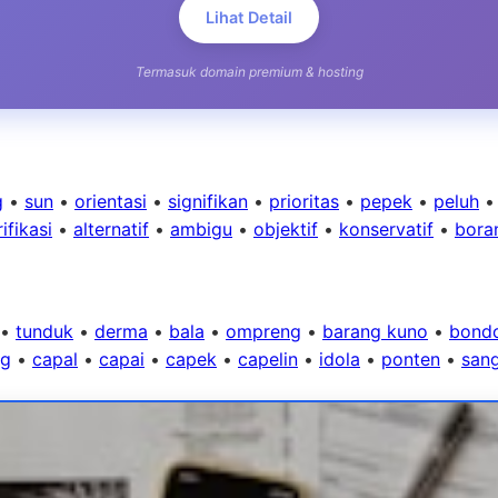
Lihat Detail
Termasuk domain premium & hosting
g
•
sun
•
orientasi
•
signifikan
•
prioritas
•
pepek
•
peluh
ifikasi
•
alternatif
•
ambigu
•
objektif
•
konservatif
•
bora
•
tunduk
•
derma
•
bala
•
ompreng
•
barang kuno
•
bond
ng
•
capal
•
capai
•
capek
•
capelin
•
idola
•
ponten
•
san