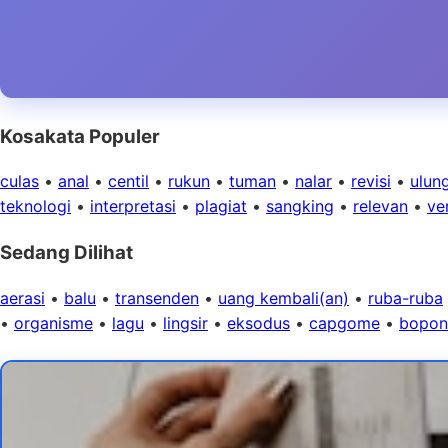
Kosakata Populer
culas
•
anal
•
centil
•
rukun
•
tuman
•
nalar
•
revisi
•
ulun
teknologi
•
interpretasi
•
plagiat
•
sangking
•
relevan
•
ver
Sedang Dilihat
aerasi
•
balu
•
transenden
•
uang kembali(an)
•
ruba-ruba
•
organisme
•
lagu
•
lingsir
•
eksodus
•
capgome
•
bopo