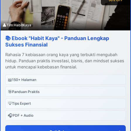
👤
Tim HabitKaya
📚 Ebook "Habit Kaya" - Panduan Lengkap
Sukses Finansial
Rahasia 7 kebiasaan orang kaya yang terbukti mengubah
hidup. Panduan praktis investasi, bisnis, dan mindset sukses
untuk mencapai kebebasan finansial.
📖
150+ Halaman
🎯
Panduan Praktis
💡
Tips Expert
🎧
PDF + Audio