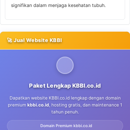
signifikan dalam menjaga kesehatan tubuh.
🚀 Jual Website KBBI
Paket Lengkap KBBI.co.id
Dapatkan website KBBI.co.id lengkap dengan domain
premium
kbbi.co.id
, hosting gratis, dan maintenance 1
tahun penuh.
Domain Premium kbbi.co.id