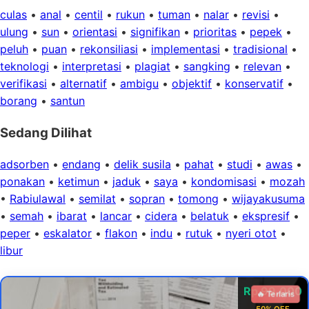
culas
•
anal
•
centil
•
rukun
•
tuman
•
nalar
•
revisi
•
ulung
•
sun
•
orientasi
•
signifikan
•
prioritas
•
pepek
•
peluh
•
puan
•
rekonsiliasi
•
implementasi
•
tradisional
•
teknologi
•
interpretasi
•
plagiat
•
sangking
•
relevan
•
verifikasi
•
alternatif
•
ambigu
•
objektif
•
konservatif
•
borang
•
santun
Sedang Dilihat
adsorben
•
endang
•
delik susila
•
pahat
•
studi
•
awas
•
ponakan
•
ketimun
•
jaduk
•
saya
•
kondomisasi
•
mozah
•
Rabiulawal
•
semilat
•
sopran
•
tomong
•
wijayakusuma
•
semah
•
ibarat
•
lancar
•
cidera
•
belatuk
•
ekspresif
•
peper
•
eskalator
•
flakon
•
indu
•
rutuk
•
nyeri otot
•
libur
Rp 99.000
🔥 Terlaris
50% OFF