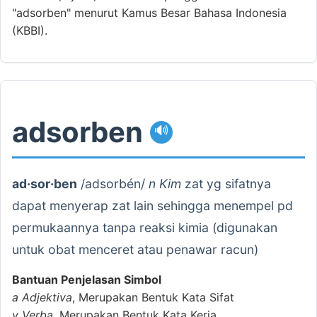
"adsorben" menurut Kamus Besar Bahasa Indonesia
(KBBI).
adsorben
🔊
ad·sor·ben
/adsorbén/
n Kim
zat yg sifatnya
dapat menyerap zat lain sehingga menempel pd
permukaannya tanpa reaksi kimia (digunakan
untuk obat menceret atau penawar racun)
Bantuan Penjelasan Simbol
a
Adjektiva
, Merupakan Bentuk Kata Sifat
v
Verba
, Merupakan Bentuk Kata Kerja