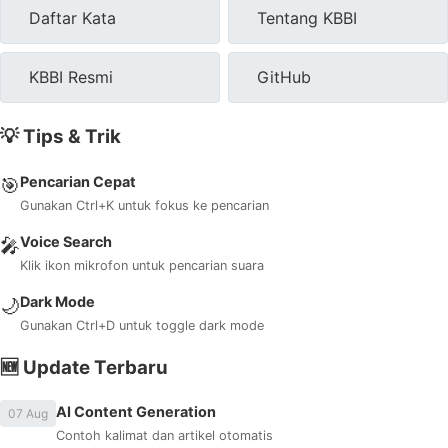
Daftar Kata
Tentang KBBI
KBBI Resmi
GitHub
💡 Tips & Trik
Pencarian Cepat
🎯
Gunakan Ctrl+K untuk fokus ke pencarian
Voice Search
🎤
Klik ikon mikrofon untuk pencarian suara
Dark Mode
🌙
Gunakan Ctrl+D untuk toggle dark mode
🆕 Update Terbaru
AI Content Generation
07 Aug
Contoh kalimat dan artikel otomatis