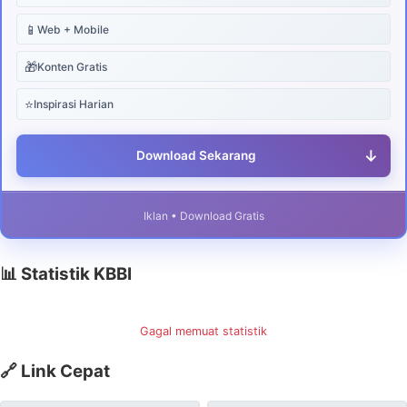
📱
Web + Mobile
🎁
Konten Gratis
⭐
Inspirasi Harian
↓
Download Sekarang
Iklan • Download Gratis
📊 Statistik KBBI
Gagal memuat statistik
🔗 Link Cepat