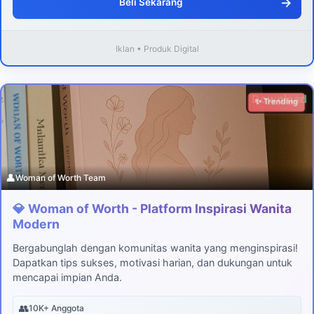
→
Beli Sekarang
Iklan • Produk Digital
Download
✨ Trending
👤
Woman of Worth Team
💎 Woman of Worth - Platform Inspirasi Wanita
Modern
Bergabunglah dengan komunitas wanita yang menginspirasi!
Dapatkan tips sukses, motivasi harian, dan dukungan untuk
mencapai impian Anda.
👥
10K+ Anggota