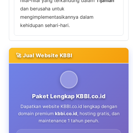
nilai-nilai yang terkandung dalam
Tijaniah
dan berusaha untuk
mengimplementasikannya dalam
kehidupan sehari-hari.
🚀 Jual Website KBBI
Paket Lengkap KBBI.co.id
Dapatkan website KBBI.co.id lengkap dengan
domain premium
kbbi.co.id
, hosting gratis, dan
maintenance 1 tahun penuh.