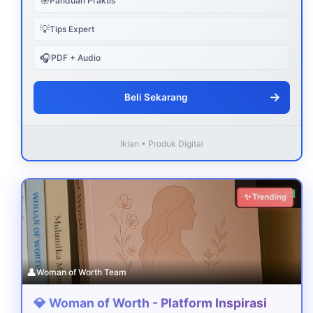
🎯
Panduan Praktis
💡
Tips Expert
🎧
PDF + Audio
→
Beli Sekarang
Iklan • Produk Digital
Download
✨ Trending
👤
Woman of Worth Team
💎 Woman of Worth - Platform Inspirasi