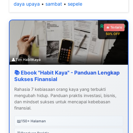
daya upaya
•
sambat
•
sepele
Rp 99.000
🔥 Terlaris
50% OFF
👤
Tim HabitKaya
📚 Ebook "Habit Kaya" - Panduan Lengkap
Sukses Finansial
Rahasia 7 kebiasaan orang kaya yang terbukti
mengubah hidup. Panduan praktis investasi, bisnis,
dan mindset sukses untuk mencapai kebebasan
finansial.
📖
150+ Halaman