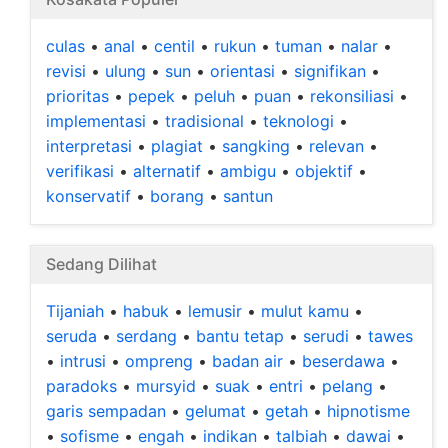
culas
•
anal
•
centil
•
rukun
•
tuman
•
nalar
•
revisi
•
ulung
•
sun
•
orientasi
•
signifikan
•
prioritas
•
pepek
•
peluh
•
puan
•
rekonsiliasi
•
implementasi
•
tradisional
•
teknologi
•
interpretasi
•
plagiat
•
sangking
•
relevan
•
verifikasi
•
alternatif
•
ambigu
•
objektif
•
konservatif
•
borang
•
santun
Sedang Dilihat
Tijaniah
•
habuk
•
lemusir
•
mulut kamu
•
seruda
•
serdang
•
bantu tetap
•
serudi
•
tawes
•
intrusi
•
ompreng
•
badan air
•
beserdawa
•
paradoks
•
mursyid
•
suak
•
entri
•
pelang
•
garis sempadan
•
gelumat
•
getah
•
hipnotisme
•
sofisme
•
engah
•
indikan
•
talbiah
•
dawai
•